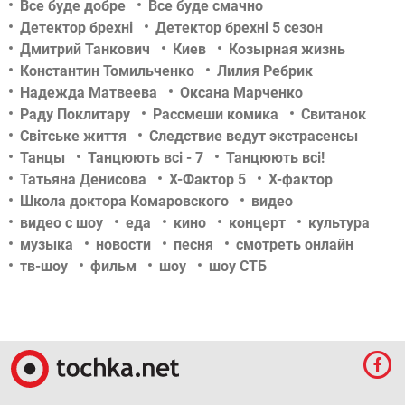
Все буде добре
Все буде смачно
Детектор брехні
Детектор брехні 5 сезон
Дмитрий Танкович
Киев
Козырная жизнь
Константин Томильченко
Лилия Ребрик
Надежда Матвеева
Оксана Марченко
Раду Поклитару
Рассмеши комика
Свитанок
Світське життя
Следствие ведут экстрасенсы
Танцы
Танцюють всі - 7
Танцюють всі!
Татьяна Денисова
Х-Фактор 5
Х-фактор
Школа доктора Комаровского
видео
видео с шоу
еда
кино
концерт
культура
музыка
новости
песня
смотреть онлайн
тв-шоу
фильм
шоу
шоу СТБ