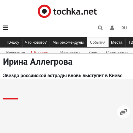
RU
ТВ-шоу
Что нового?
Мы рекомендуем
События
Места
Т
Вечеринки
Концерты
Рестораны
Кино
Спортивные
Новости афиши
Рецензии
Куда пойти
Точка 
Ирина Аллегрова
Звезда российской эстрады вновь выступит в Киеве