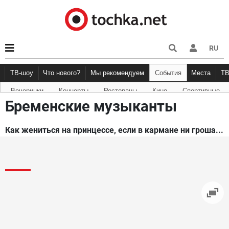
RU
ТВ-шоу
Что нового?
Мы рекомендуем
События
Места
Т
Вечеринки
Концерты
Рестораны
Кино
Спортивные
Новости афиши
Рецензии
Куда пойти
Точка 
Бременские музыканты
Как жениться на принцессе, если в кармане ни гроша...