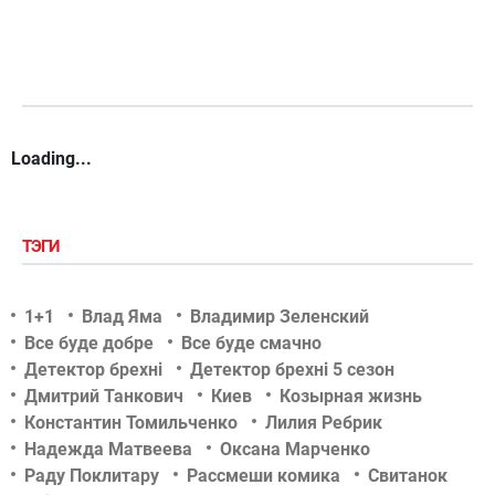
Loading...
ТЭГИ
1+1
Влад Яма
Владимир Зеленский
Все буде добре
Все буде смачно
Детектор брехні
Детектор брехні 5 сезон
Дмитрий Танкович
Киев
Козырная жизнь
Константин Томильченко
Лилия Ребрик
Надежда Матвеева
Оксана Марченко
Раду Поклитару
Рассмеши комика
Свитанок