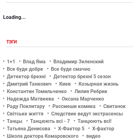
Loading...
ТЭГИ
1+1
Влад Яма
Владимир Зеленский
Все буде добре
Все буде смачно
Детектор брехні
Детектор брехні 5 сезон
Дмитрий Танкович
Киев
Козырная жизнь
Константин Томильченко
Лилия Ребрик
Надежда Матвеева
Оксана Марченко
Раду Поклитару
Рассмеши комика
Свитанок
Світське життя
Следствие ведут экстрасенсы
Танцы
Танцюють всі - 7
Танцюють всі!
Татьяна Денисова
Х-Фактор 5
Х-фактор
Школа доктора Комаровского
видео