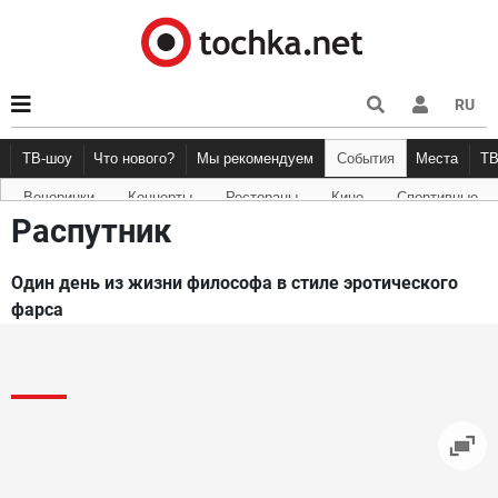
RU
ТВ-шоу
Что нового?
Мы рекомендуем
События
Места
Т
Вечеринки
Концерты
Рестораны
Кино
Спортивные
Новости афиши
Рецензии
Куда пойти
Точка 
Распутник
Один день из жизни философа в стиле эротического
фарса