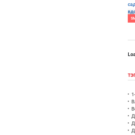
S
Loa
ТЭ
1
В
В
Д
Д
Д