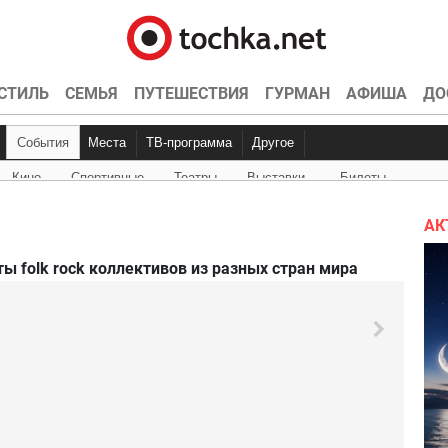
СТИЛЬ
СЕМЬЯ
ПУТЕШЕСТВИЯ
ГУРМАН
АФИША
ДО
События
Места
ТВ-программа
Другое
Кино
Спортивные
Театры
Выставки
Билеты
Куда пойти
Точка контроля
Интервью
Конкурсы
Эксклюзив
Видео
Кон
Ки
АК
ы folk rock коллективов из разных стран мира