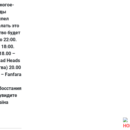
ногое-
яды
спел
елать это
тво будет
о 22:00.
18:00.
18.00 –
Mad Heads
тва) 20.00
0 – Fanfara
Восстания
 увидите
аїна
НО