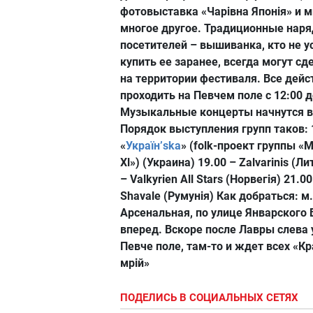
фотовыставка «Чарівна Японія» и м
многое другое. Традиционные нар
посетителей – вышиванка, кто не у
купить ее заранее, всегда могут сд
на территории фестиваля. Все дейс
проходить на Певчем поле с 12:00 д
Музыкальные концерты начнутся в 
Порядок выступления групп таков: 
«
Україн’ska
» (folk-проект группы «
Xl») (Украина) 19.00 – Zalvarinis (Ли
– Valkyrien All Stars (Норвегія) 21.0
Shavale (Румунія) Как добраться: м.
Арсенальная, по улице Январского 
вперед. Вскоре после Лавры слева
Певче поле, там-то и ждет всех «Кр
мрій»
ПОДЕЛИСЬ В СОЦИАЛЬНЫХ СЕТЯХ