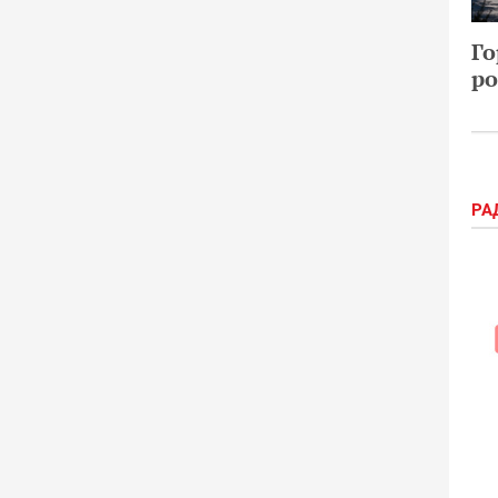
Го
ро
РА