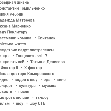
озырная жизнь
онстантин Томильченко
илия Ребрик
адежда Матвеева
ксана Марченко
аду Поклитару
ассмеши комика
Свитанок
вітське життя
ледствие ведут экстрасенсы
анцы
Танцюють всі - 7
анцюють всі!
Татьяна Денисова
-Фактор 5
Х-фактор
кола доктора Комаровского
идео
видео с шоу
еда
кино
онцерт
культура
музыка
овости
песня
мотреть онлайн
тв-шоу
ильм
шоу
шоу СТБ