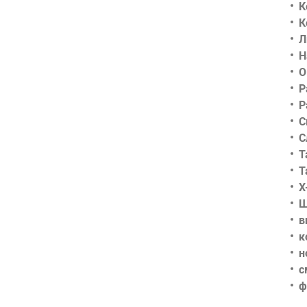
К
К
Л
Н
О
Р
Р
С
С
Т
Т
Х
Ш
в
к
н
с
ф