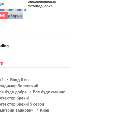
вдохновляющая
фотоподборка
MAK
ding...
ГИ
+1
Влад Яма
ладимир Зеленский
се буде добре
Все буде смачно
етектор брехні
етектор брехні 5 сезон
митрий Танкович
Киев