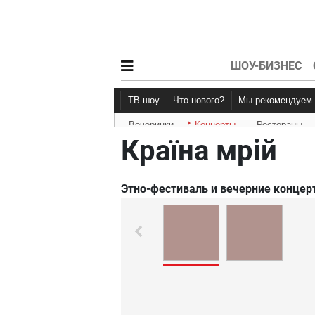
ШОУ-БИЗНЕС
ТВ-шоу
Что нового?
Мы рекомендуем
Вечеринки
Концерты
Рестораны
Новости афиши
Рецензии
Країна мрій
Этно-фестиваль и вечерние концерт