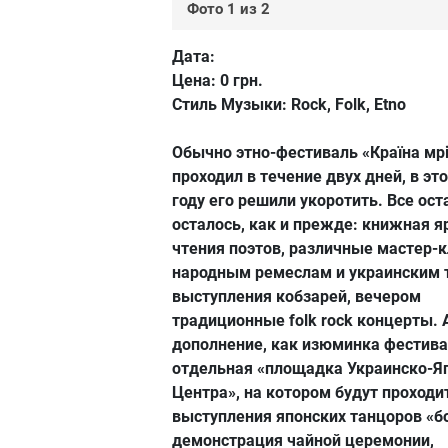
Фото 1 из 2
Дата:
Цена:
0 грн.
Стиль Музыки:
Rock, Folk, Etno
Обычно этно-фестиваль «Країна мр
проходил в течение двух дней, в эт
году его решили укоротить. Все ос
осталось, как и прежде: книжная я
чтения поэтов, различные мастер-
народным ремеслам и украинским 
выступления кобзарей, вечером
традиционные folk rock концерты. 
дополнение, как изюминка фестива
отдельная «площадка Украинско-Я
Центра», на котором будут проходи
выступления японских танцоров «б
демонстрация чайной церемонии,