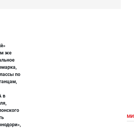
ій»
ом же
тальное
рмарка,
классы по
танцам,
А в
ля,
понского
МИ
ть
онодори»,