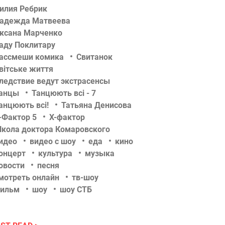
илия Ребрик
адежда Матвеева
ксана Марченко
аду Поклитару
ассмеши комика
Свитанок
вітське життя
ледствие ведут экстрасенсы
анцы
Танцюють всі - 7
анцюють всі!
Татьяна Денисова
-Фактор 5
Х-фактор
кола доктора Комаровского
идео
видео с шоу
еда
кино
онцерт
культура
музыка
овости
песня
мотреть онлайн
тв-шоу
ильм
шоу
шоу СТБ