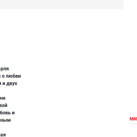
арля
 о любви
 и двух
 не
вой
бовь и
МИ
асным
ная