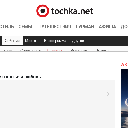
СТИЛЬ
СЕМЬЯ
ПУТЕШЕСТВИЯ
ГУРМАН
АФИША
ДО
События
Места
ТВ-программа
Другое
Кино
Спортивные
Театры
Выставки
Билеты
Куда пойти
Точка контроля
Интервью
Конкурсы
Эксклюзив
Видео
Кон
Ки
АК
 счастье и любовь