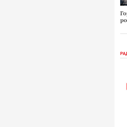
Го
ро
РА