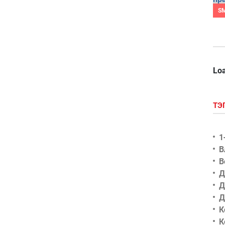
S
Loa
ТЭ
1
В
В
Д
Д
Д
К
К