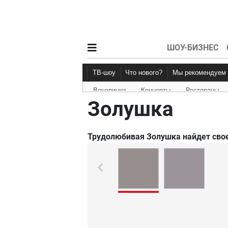
ШОУ-БИЗНЕС
ТВ-шоу
Что нового?
Мы рекомендуем
Вечеринки
Концерты
Рестораны
Новости афиши
Рецензии
Золушка
Трудолюбивая Золушка найдет свое