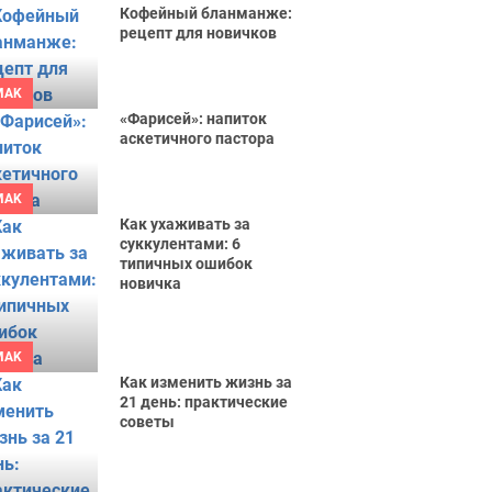
Кофейный бланманже:
рецепт для новичков
MAK
«Фарисей»: напиток
аскетичного пастора
MAK
Как ухаживать за
суккулентами: 6
типичных ошибок
новичка
MAK
Как изменить жизнь за
21 день: практические
советы