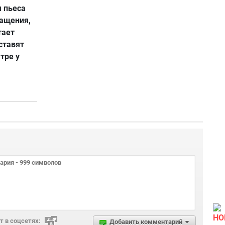
я пьеса
ащения,
тает
ставят
тре у
НО
 в соцсетях:
Добавить комментарий