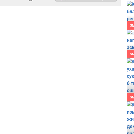
S
S
S