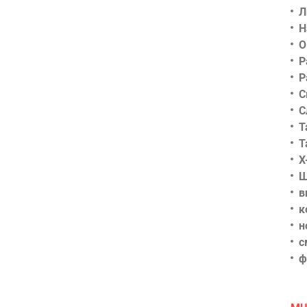
Л
Н
О
Р
Р
С
С
Т
Т
Х
Ш
в
к
н
с
ф