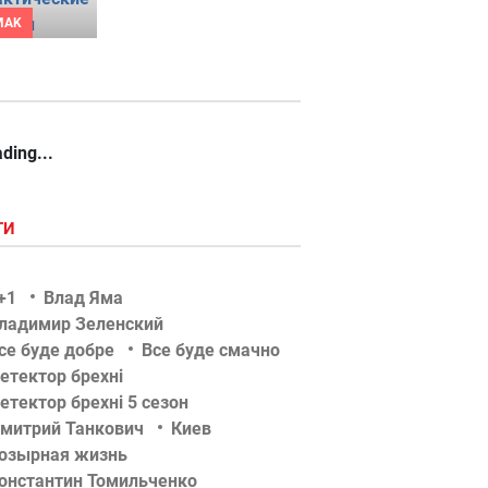
MAK
ding...
ГИ
+1
Влад Яма
ладимир Зеленский
се буде добре
Все буде смачно
етектор брехні
етектор брехні 5 сезон
митрий Танкович
Киев
озырная жизнь
онстантин Томильченко