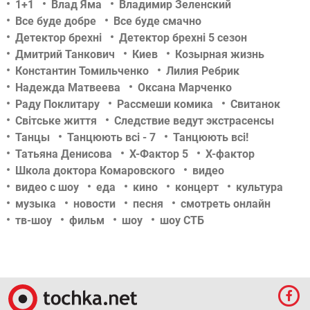
1+1
Влад Яма
Владимир Зеленский
Все буде добре
Все буде смачно
Детектор брехні
Детектор брехні 5 сезон
Дмитрий Танкович
Киев
Козырная жизнь
Константин Томильченко
Лилия Ребрик
Надежда Матвеева
Оксана Марченко
Раду Поклитару
Рассмеши комика
Свитанок
Світське життя
Следствие ведут экстрасенсы
Танцы
Танцюють всі - 7
Танцюють всі!
Татьяна Денисова
Х-Фактор 5
Х-фактор
Школа доктора Комаровского
видео
видео с шоу
еда
кино
концерт
культура
музыка
новости
песня
смотреть онлайн
тв-шоу
фильм
шоу
шоу СТБ