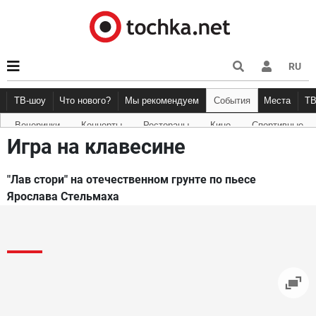
RU
ТВ-шоу
Что нового?
Мы рекомендуем
События
Места
Т
Вечеринки
Концерты
Рестораны
Кино
Спортивные
Новости афиши
Рецензии
Куда пойти
Точка 
Игра на клавесине
"Лав стори" на отечественном грунте по пьесе
Ярослава Стельмаха