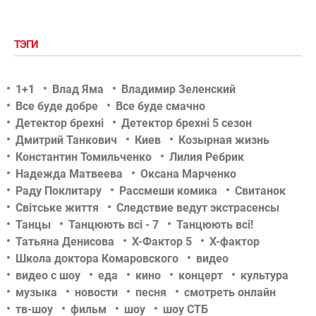
ТЭГИ
1+1
Влад Яма
Владимир Зеленский
Все буде добре
Все буде смачно
Детектор брехні
Детектор брехні 5 сезон
Дмитрий Танкович
Киев
Козырная жизнь
Константин Томильченко
Лилия Ребрик
Надежда Матвеева
Оксана Марченко
Раду Поклитару
Рассмеши комика
Свитанок
Світське життя
Следствие ведут экстрасенсы
Танцы
Танцюють всі - 7
Танцюють всі!
Татьяна Денисова
Х-Фактор 5
Х-фактор
Школа доктора Комаровского
видео
видео с шоу
еда
кино
концерт
культура
музыка
новости
песня
смотреть онлайн
тв-шоу
фильм
шоу
шоу СТБ