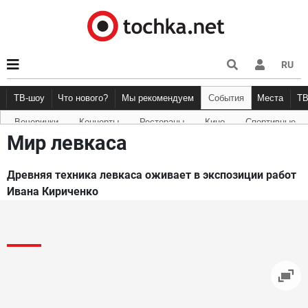
RU
ТВ-шоу
Что нового?
Мы рекомендуем
События
Места
Т
Вечеринки
Концерты
Рестораны
Кино
Спортивные
Новости афиши
Рецензии
Куда пойти
Точка 
Мир левкаса
Древняя техника левкаса оживает в экспозиции работ
Ивана Кириченко