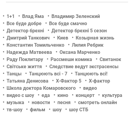
1+1
Влад Яма
Владимир Зеленский
Все буде добре
Все буде смачно
Детектор брехні
Детектор брехні 5 сезон
Дмитрий Танкович
Киев
Козырная жизнь
Константин Томильченко
Лилия Ребрик
Надежда Матвеева
Оксана Марченко
Раду Поклитару
Рассмеши комика
Свитанок
Світське життя
Следствие ведут экстрасенсы
Танцы
Танцюють всі - 7
Танцюють всі!
Татьяна Денисова
Х-Фактор 5
Х-фактор
Школа доктора Комаровского
видео
видео с шоу
еда
кино
концерт
культура
музыка
новости
песня
смотреть онлайн
тв-шоу
фильм
шоу
шоу СТБ