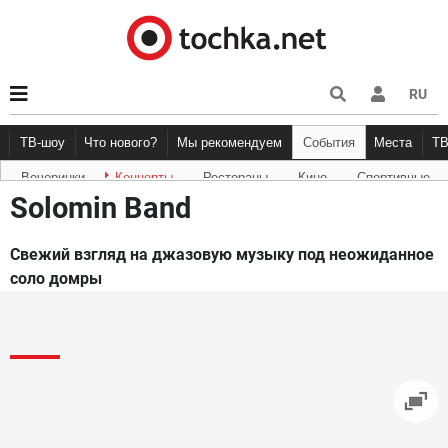
RU
ТВ-шоу
Что нового?
Мы рекомендуем
События
Места
Т
Вечеринки
Концерты
Рестораны
Кино
Спортивные
Новости афиши
Рецензии
Куда пойти
Точка 
Solomin Band
Свежий взгляд на джазовую музыку под неожиданное
соло домры