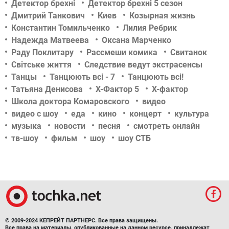
Детектор брехні
Детектор брехні 5 сезон
Дмитрий Танкович
Киев
Козырная жизнь
Константин Томильченко
Лилия Ребрик
Надежда Матвеева
Оксана Марченко
Раду Поклитару
Рассмеши комика
Свитанок
Світське життя
Следствие ведут экстрасенсы
Танцы
Танцюють всі - 7
Танцюють всі!
Татьяна Денисова
Х-Фактор 5
Х-фактор
Школа доктора Комаровского
видео
видео с шоу
еда
кино
концерт
культура
музыка
новости
песня
смотреть онлайн
тв-шоу
фильм
шоу
шоу СТБ
© 2009-2024 КЕПРЕЙТ ПАРТНЕРС. Все права защищены.
Все права на материалы, опубликованные на данном ресурсе, принадлежат