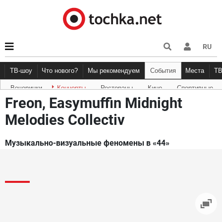
RU
ТВ-шоу
Что нового?
Мы рекомендуем
События
Места
Т
Вечеринки
Концерты
Рестораны
Кино
Спортивные
Новости афиши
Рецензии
Куда пойти
Точка 
Freon, Easymuffin Midnight
Melodies Collectiv
Музыкально-визуальные феномены в «44»