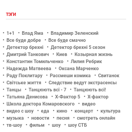
ТЭГИ
1+1
Влад Яма
Владимир Зеленский
Все буде добре
Все буде смачно
Детектор брехні
Детектор брехні 5 сезон
Дмитрий Танкович
Киев
Козырная жизнь
Константин Томильченко
Лилия Ребрик
Надежда Матвеева
Оксана Марченко
Раду Поклитару
Рассмеши комика
Свитанок
Світське життя
Следствие ведут экстрасенсы
Танцы
Танцюють всі - 7
Танцюють всі!
Татьяна Денисова
Х-Фактор 5
Х-фактор
Школа доктора Комаровского
видео
видео с шоу
еда
кино
концерт
культура
музыка
новости
песня
смотреть онлайн
тв-шоу
фильм
шоу
шоу СТБ