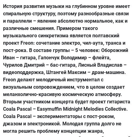
История развития музыки на глубинном уровне имеет
спиральную структуру, поэтому разнообразные связи
и параллели – явление абсолютно нормальное, как и
различные смешения. Примером такого
музыкального синкретизма является полтавский
проект Freon: сочетание электро, чил-аута, транса и
пост-рока. В составе группы – 5 человек: Оборожний
Иван – гитара, Гапончук Володимир – флейта,
Чурилов Дмитрий – бас-гитара, Лисный Владислав –
видеоподдержка, Штангей Максим – драм-машина.
Freon делают мелодичный инструментал с
визуальным сопровождением, что в целом создает
меланхолично-красивую космическую атмосферу.
Вторым участником концерта будет проект гитариста
Coala Pascal – Easymuffin Midnight Melodies Collective.
Coala Pascal – экспериментаторы с пост-роком,
джазом и электроникой. Молодая группа долго не
могла решить проблему концепции жанра,