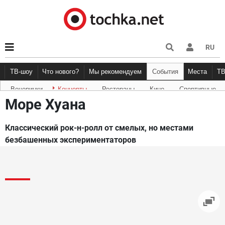
RU
ТВ-шоу
Что нового?
Мы рекомендуем
События
Места
Т
Вечеринки
Концерты
Рестораны
Кино
Спортивные
Новости афиши
Рецензии
Куда пойти
Точка 
Море Хуана
Классический рок-н-ролл от смелых, но местами
безбашенных экспериментаторов