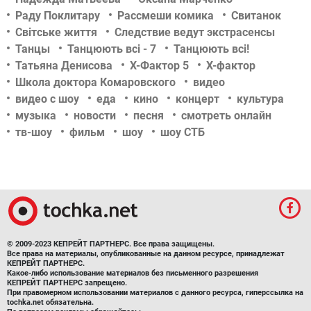
Раду Поклитару
Рассмеши комика
Свитанок
Світське життя
Следствие ведут экстрасенсы
Танцы
Танцюють всі - 7
Танцюють всі!
Татьяна Денисова
Х-Фактор 5
Х-фактор
Школа доктора Комаровского
видео
видео с шоу
еда
кино
концерт
культура
музыка
новости
песня
смотреть онлайн
тв-шоу
фильм
шоу
шоу СТБ
© 2009-2023 КЕПРЕЙТ ПАРТНЕРС. Все права защищены.
Все права на материалы, опубликованные на данном ресурсе, принадлежат
КЕПРЕЙТ ПАРТНЕРС.
Какое-либо использование материалов без письменного разрешения
КЕПРЕЙТ ПАРТНЕРС запрещено.
При правомерном использовании материалов с данного ресурса, гиперссылка на
tochka.net обязательна.