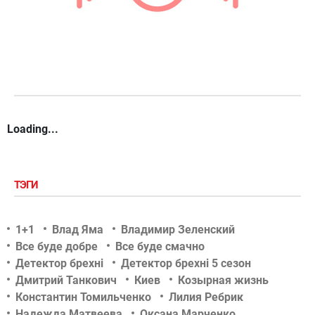
Loading...
ТЭГИ
1+1
Влад Яма
Владимир Зеленский
Все буде добре
Все буде смачно
Детектор брехні
Детектор брехні 5 сезон
Дмитрий Танкович
Киев
Козырная жизнь
Константин Томильченко
Лилия Ребрик
Надежда Матвеева
Оксана Марченко