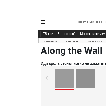
ШОУ-БИЗНЕС
ТВ-шоу
Что нового?
Мы рекомендуем
Вечеринки
Концерты
Рестораны
Новости афиши
Рецензии
Along the Wall
Идя вдоль стены, легко не заметить