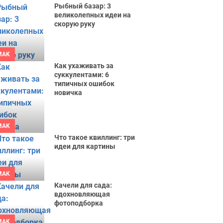
Рыбный базар: 3
великолепных идеи на
скорую руку
MAK
Как ухаживать за
суккулентами: 6
типичных ошибок
новичка
MAK
Что такое квиллинг: три
идеи для картины
MAK
Качели для сада:
вдохновляющая
фотоподборка
MAK