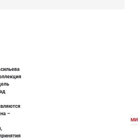
асильева
коллекция
цель
над
являются
на –
МИ
,
принятия