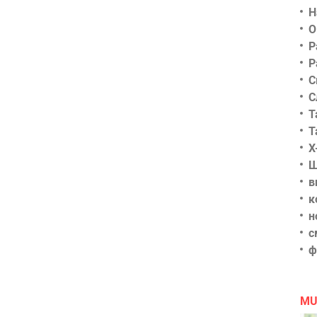
Н
О
Р
Р
С
С
Т
Т
Х
Ш
в
к
н
с
ф
MU