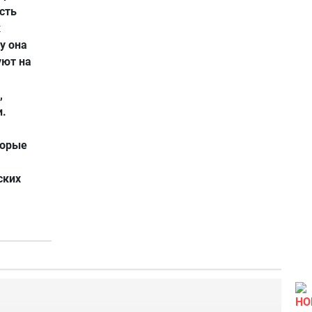
сть
к
у она
уют на
,
и.
торые
ских
НО