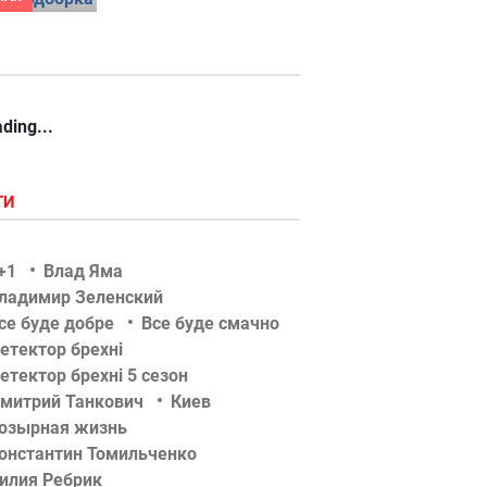
ding...
ГИ
+1
Влад Яма
ладимир Зеленский
се буде добре
Все буде смачно
етектор брехні
етектор брехні 5 сезон
митрий Танкович
Киев
озырная жизнь
онстантин Томильченко
илия Ребрик