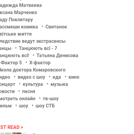
адежда Матвеева
ксана Марченко
аду Поклитару
ассмеши комика
Свитанок
вітське життя
ледствие ведут экстрасенсы
анцы
Танцюють всі - 7
анцюють всі!
Татьяна Денисова
-Фактор 5
Х-фактор
кола доктора Комаровского
идео
видео с шоу
еда
кино
онцерт
культура
музыка
овости
песня
мотреть онлайн
тв-шоу
ильм
шоу
шоу СТБ
ST READ