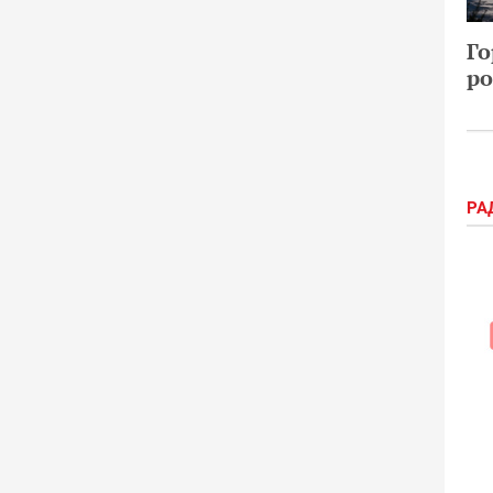
Го
ро
РА