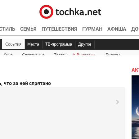
СТИЛЬ
СЕМЬЯ
ПУТЕШЕСТВИЯ
ГУРМАН
АФИША
ДО
События
Места
ТВ-программа
Другое
Кино
Спортивные
Театры
Выставки
Билеты
Куда пойти
Точка контроля
Интервью
Конкурсы
Эксклюзив
Видео
Кон
Ки
АК
, что за ней спрятано