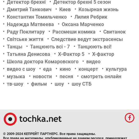
Детектор брехні
Детектор брехні 5 сезон
Дмитрий Танкович
Киев
Козырная жизнь
Константин Томильченко
Лилия Ребрик
Надежда Матвеева
Оксана Марченко
Раду Поклитару
Рассмеши комика
Свитанок
Світське життя
Следствие ведут экстрасенсы
Танцы
Танцюють всі - 7
Танцюють всі!
Татьяна Денисова
Х-Фактор 5
Х-фактор
Школа доктора Комаровского
видео
видео с шоу
еда
кино
концерт
культура
музыка
новости
песня
смотреть онлайн
тв-шоу
фильм
шоу
шоу СТБ
© 2009-2024 КЕПРЕЙТ ПАРТНЕРС. Все права защищены.
Все права на материалы, опубликованные на данном ресурсе, принадлежат