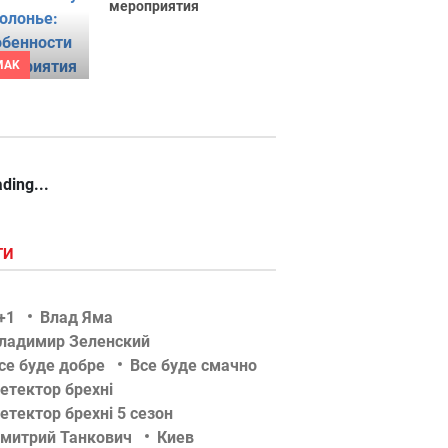
мероприятия
MAK
ding...
ГИ
+1
Влад Яма
ладимир Зеленский
се буде добре
Все буде смачно
етектор брехні
етектор брехні 5 сезон
митрий Танкович
Киев