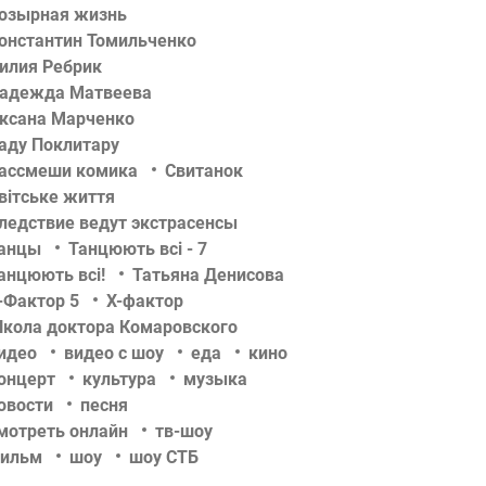
озырная жизнь
онстантин Томильченко
илия Ребрик
адежда Матвеева
ксана Марченко
аду Поклитару
ассмеши комика
Свитанок
вітське життя
ледствие ведут экстрасенсы
анцы
Танцюють всі - 7
анцюють всі!
Татьяна Денисова
-Фактор 5
Х-фактор
кола доктора Комаровского
идео
видео с шоу
еда
кино
онцерт
культура
музыка
овости
песня
мотреть онлайн
тв-шоу
ильм
шоу
шоу СТБ