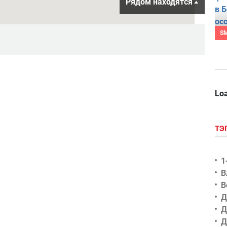
Рядом находятся
S
Loa
ТЭ
1
В
В
Д
Д
Д