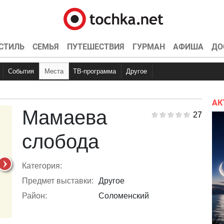
СТИЛЬ
СЕМЬЯ
ПУТЕШЕСТВИЯ
ГУРМАН
АФИША
ДО
События
Места
ТВ-программа
Другое
Куда пойти
Вечеринки
Точка контроля
Концерты
Рестораны
Интервью
Конкурсы
Кино
Эксклюзив
Видео
Спортивные
Кон
Ки
АК
Мамаева
27
слобода
Категория:
Предмет выставки:
Другое
Район:
Соломенский