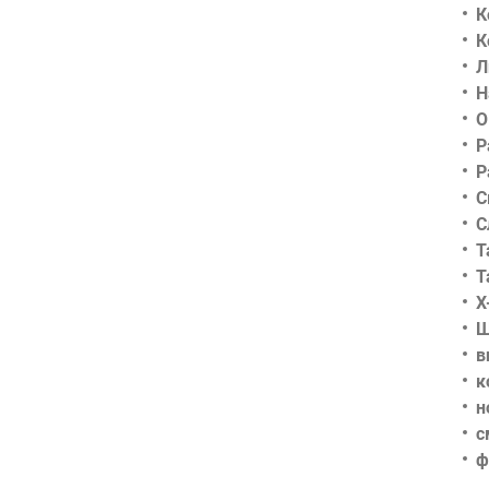
К
К
Л
Н
О
Р
Р
С
С
Т
Т
Х
Ш
в
к
н
с
ф