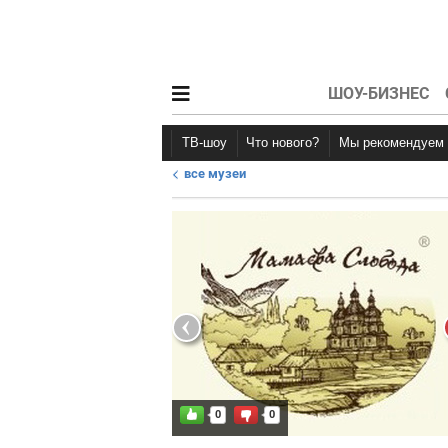
ШОУ-БИЗНЕС
ТВ-шоу
Что нового?
Мы рекомендуем
все музеи
Новости афиши
Рецензии
0
0