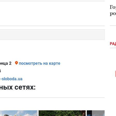
Го
ро
РА
онца 2
посмотреть на карте
8
sloboda.ua
ных сетях: