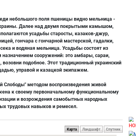
реди небольшого поля пшеницы видно мельница -
краины.
Далее над двумя покрытыми камышом,
полагаются усадьбы старосты, казаков-джур,
ницей, гончара с гончарной мастерской, гадалки,
асека и водяная мельница.
Усадьбы состоят из
 назначением сооружений: это амбары, сараи,
, возовни подобное.
Этот традиционный украинский
адью, управой и казацкой экипажем.
й Слободы" методом воспроизведения живой
ижена к своему первоначальному функциональному
ризации и возрождения самобытных народных
тых трудовых навыков и ремесел.
НО
Карта
Ландшафт
Спутник