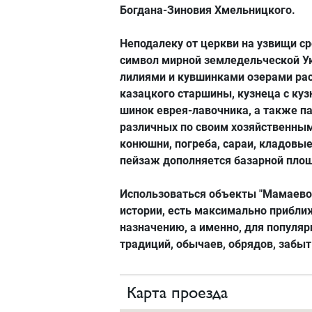
Богдана-Зиновия Хмельницкого.
Неподалеку от церкви на узвищи с
символ мирной земледельческой У
лилиями и кувшинками озерами рас
казацкого старшины, кузнеца с куз
шинок еврея-лавочника, а также п
различных по своим хозяйственным
конюшни, погреба, сараи, кладовые
пейзаж дополняется базарной площ
Использоваться объекты "Мамаево
истории, есть максимально прибл
назначению, а именно, для популя
традиций, обычаев, обрядов, забы
Карта проезда