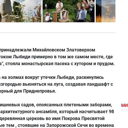
и принадлежали Михайловском Златоверхом
током Лыбиди примерно в том же самом месте, где
", стояла монастырская пасека с хутором и прудом.
 на холмах вокруг утечки Лыбеди, раскинулись
згородью вьюняться на луга, создавая ландшафт с
ерный для Приднепровья.
вишневых садов, опоясанных плетеными заборами,
МИ
е архитектурного ансамбля, который насчитывает 98
 деревянная церковь во имя Покрова Пресвятой
ные тем
, стоявшие на Запорожской Сечи во времена