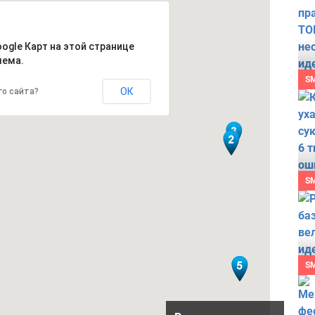
oogle Карт на этой странице
лема.
S
ОК
го сайта?
S
S