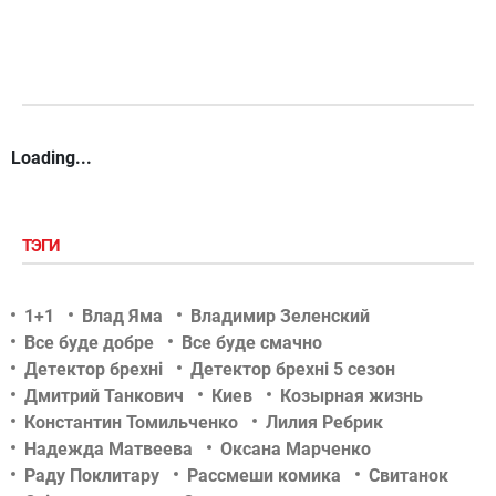
Loading...
ТЭГИ
1+1
Влад Яма
Владимир Зеленский
Все буде добре
Все буде смачно
Детектор брехні
Детектор брехні 5 сезон
Дмитрий Танкович
Киев
Козырная жизнь
Константин Томильченко
Лилия Ребрик
Надежда Матвеева
Оксана Марченко
Раду Поклитару
Рассмеши комика
Свитанок