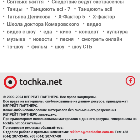
Світське життя
Следствие ведут экстрасенсы
Танцы
Танцюють всі - 7
Танцюють всі!
Татьяна Денисова
Х-Фактор 5
Х-фактор
Школа доктора Комаровского
видео
видео с шоу
еда
кино
концерт
культура
музыка
новости
песня
смотреть онлайн
тв-шоу
фильм
шоу
шоу СТБ
© 2009-2024 КЕПРЕЙТ ПАРТНЕРС. Все права защищены.
Все права на материалы, опубликованные на данном ресурсе, принадлежат
КЕПРЕЙТ ПАРТНЕРС.
Какое-либо использование материалов без письменного разрешения
КЕПРЕЙТ ПАРТНЕРС запрещено.
При правомерном использовании материалов с данного ресурса, гиперссылка на
tochka.net обязательна.
По вопросам рекламы обращайтесь:
Отдел по работе с прямыми клиентами:
reklama@mediadim.com.ua
Тел: +38
(044) 207-33-05, +38 (044) 207-97-00