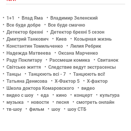
1+1
Влад Яма
Владимир Зеленский
Все буде добре
Все буде смачно
Детектор брехні
Детектор брехні 5 сезон
Дмитрий Танкович
Киев
Козырная жизнь
Константин Томильченко
Лилия Ребрик
Надежда Матвеева
Оксана Марченко
Раду Поклитару
Рассмеши комика
Свитанок
Світське життя
Следствие ведут экстрасенсы
Танцы
Танцюють всі - 7
Танцюють всі!
Татьяна Денисова
Х-Фактор 5
Х-фактор
Школа доктора Комаровского
видео
видео с шоу
еда
кино
концерт
культура
музыка
новости
песня
смотреть онлайн
тв-шоу
фильм
шоу
шоу СТБ