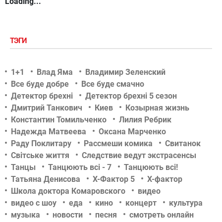
Loading...
ТЭГИ
1+1
Влад Яма
Владимир Зеленский
Все буде добре
Все буде смачно
Детектор брехні
Детектор брехні 5 сезон
Дмитрий Танкович
Киев
Козырная жизнь
Константин Томильченко
Лилия Ребрик
Надежда Матвеева
Оксана Марченко
Раду Поклитару
Рассмеши комика
Свитанок
Світське життя
Следствие ведут экстрасенсы
Танцы
Танцюють всі - 7
Танцюють всі!
Татьяна Денисова
Х-Фактор 5
Х-фактор
Школа доктора Комаровского
видео
видео с шоу
еда
кино
концерт
культура
музыка
новости
песня
смотреть онлайн