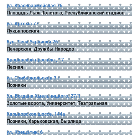
ул. Красноармейская 76
Площадь Льва Толстого, Республиканский стадион
ул. Артема 77
Лукьяновская
бул. Леси Украинки 26
Печерская, Дружбы Народов
Броварской проспект, 17
Лесная
ул. Срибнокольская 3 г
Позняки
Ул. Богдана Хмельницкого, 27/1
Золотые ворота, Университет, Театральная
Харьковское шоссе, 144а
Позняки, Харьковская, Вырлица
ул. Крещатик, 6