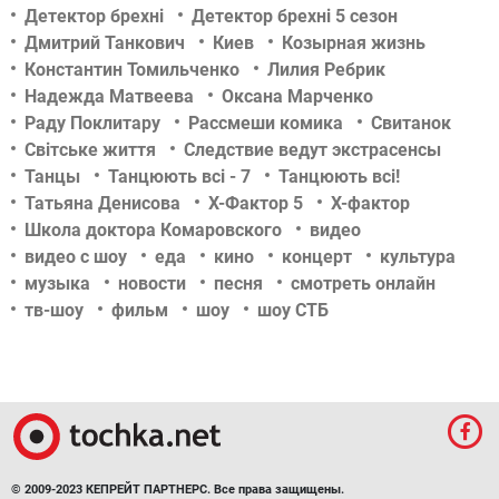
Детектор брехні
Детектор брехні 5 сезон
Дмитрий Танкович
Киев
Козырная жизнь
Константин Томильченко
Лилия Ребрик
Надежда Матвеева
Оксана Марченко
Раду Поклитару
Рассмеши комика
Свитанок
Світське життя
Следствие ведут экстрасенсы
Танцы
Танцюють всі - 7
Танцюють всі!
Татьяна Денисова
Х-Фактор 5
Х-фактор
Школа доктора Комаровского
видео
видео с шоу
еда
кино
концерт
культура
музыка
новости
песня
смотреть онлайн
тв-шоу
фильм
шоу
шоу СТБ
© 2009-2023 КЕПРЕЙТ ПАРТНЕРС. Все права защищены.