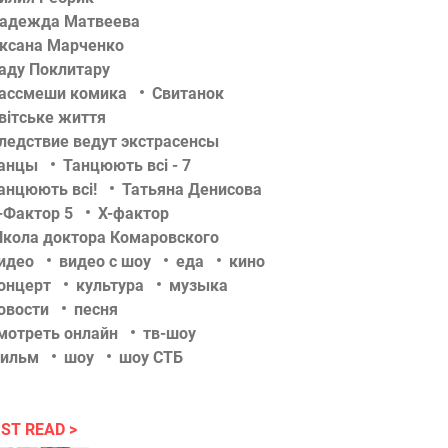
адежда Матвеева
ксана Марченко
аду Поклитару
ассмеши комика
Свитанок
вітське життя
ледствие ведут экстрасенсы
анцы
Танцюють всі - 7
анцюють всі!
Татьяна Денисова
-Фактор 5
Х-фактор
кола доктора Комаровского
идео
видео с шоу
еда
кино
онцерт
культура
музыка
овости
песня
мотреть онлайн
тв-шоу
ильм
шоу
шоу СТБ
ST READ