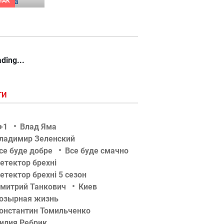
MAK
ding...
ГИ
+1
Влад Яма
ладимир Зеленский
се буде добре
Все буде смачно
етектор брехні
етектор брехні 5 сезон
митрий Танкович
Киев
озырная жизнь
онстантин Томильченко
илия Ребрик