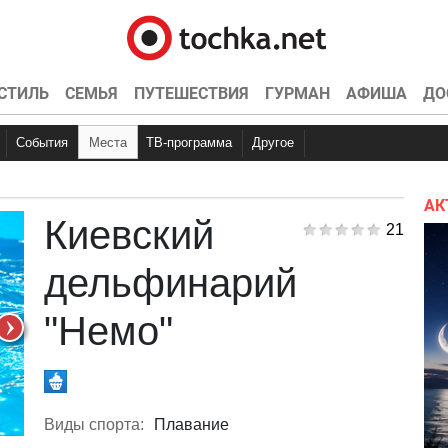
СТИЛЬ
СЕМЬЯ
ПУТЕШЕСТВИЯ
ГУРМАН
АФИША
ДО
События
Места
ТВ-программа
Другое
Куда пойти
Вечеринки
Точка контроля
Концерты
Рестораны
Интервью
Конкурсы
Кино
Эксклюзив
Видео
Спортивные
Кон
Ки
АК
Киевский
21
дельфинарий
"Немо"
Виды спорта:
Плавание