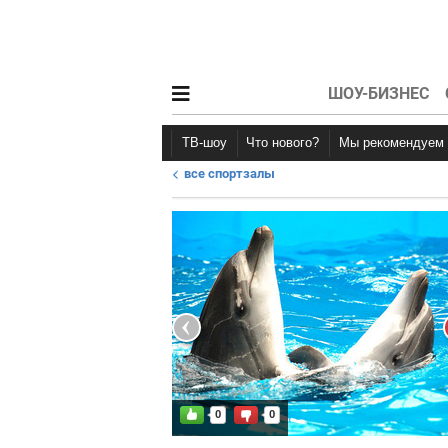
ШОУ-БИЗНЕС
ТВ-шоу
Что нового?
Мы рекомендуем
все спортзалы
Новости афиши
Рецензии
0
0