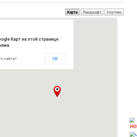
Карта
Ландшафт
Спутник
oogle Карт на этой странице
лема.
ОК
го сайта?
НО