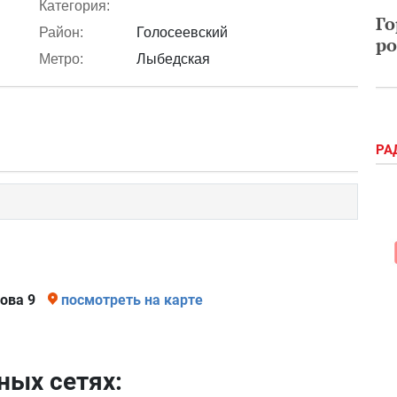
Категория:
Го
Район:
Голосеевский
ро
Метро:
Лыбедская
РА
ова 9
посмотреть на карте
ных сетях: