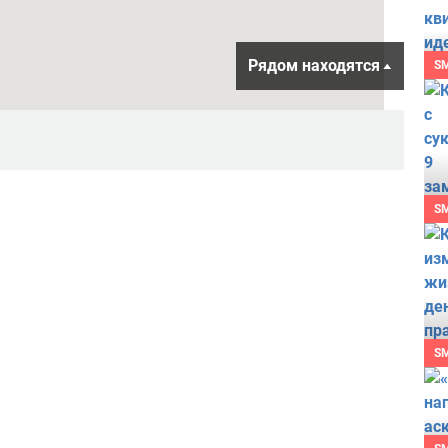
Рядом находятся
S
S
S