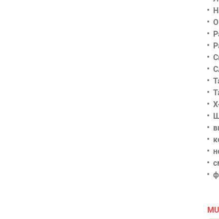
Н
О
Р
Р
С
С
Т
Т
Х
Ш
в
к
н
с
ф
MU