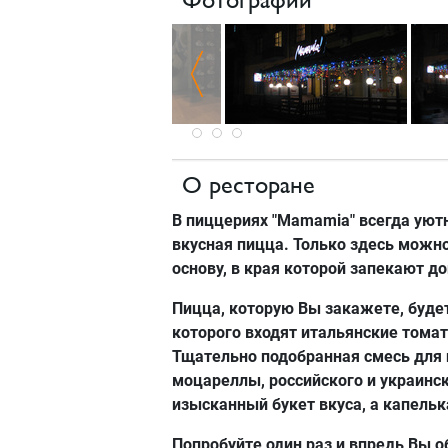
Фотографии
О ресторане
В пиццериях "Mamamia" всегда уют
вкусная пицца. Только здесь можно
основу, в края которой запекают д
Пицца, которую Вы закажете, будет
которого входят итальянские тома
Тщательно подобранная смесь для 
моцареллы, российского и украинск
изысканный букет вкуса, а капельк
Попробуйте один раз и впредь Вы 