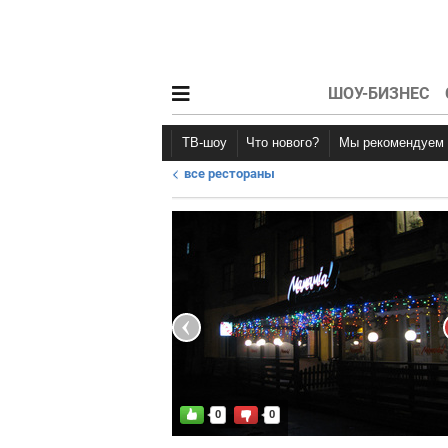
ШОУ-БИЗНЕС
ТВ-шоу
Что нового?
Мы рекомендуем
все рестораны
Новости афиши
Рецензии
0
0