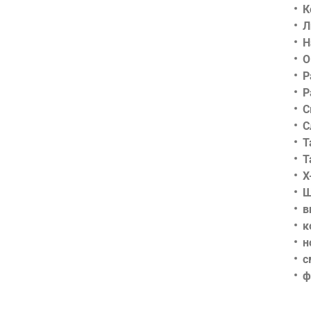
К
Л
Н
О
Р
Р
С
С
Т
Т
Х
Ш
в
к
н
с
ф