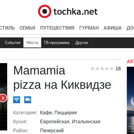
СТИЛЬ
СЕМЬЯ
ПУТЕШЕСТВИЯ
ГУРМАН
АФИША
ДО
События
Места
ТВ-программа
Другое
Куда пойти
Вечеринки
Точка контроля
Концерты
Рестораны
Интервью
Конкурсы
Кино
Эксклюзив
Видео
Спортивные
Кон
Ки
АК
Mamamia
18
pizza на Киквидзе
Категория:
Кафе, Пиццерия
Кухня:
Европейская, Итальянская
Район:
Печерский