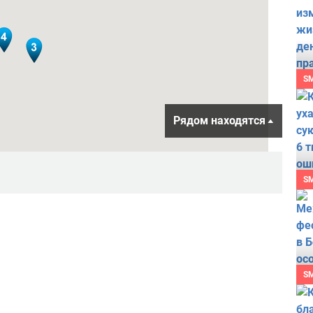
S
Рядом находятся
S
S