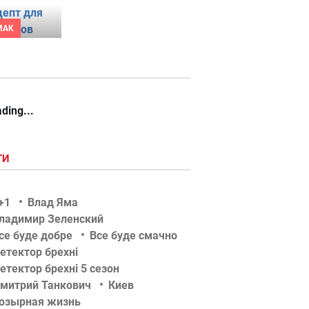
MAK
ding...
ГИ
+1
Влад Яма
ладимир Зеленский
се буде добре
Все буде смачно
етектор брехні
етектор брехні 5 сезон
митрий Танкович
Киев
озырная жизнь