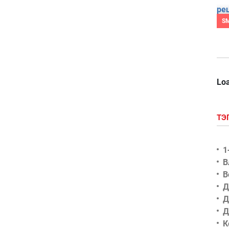
S
Loa
ТЭ
1
В
В
Д
Д
Д
К