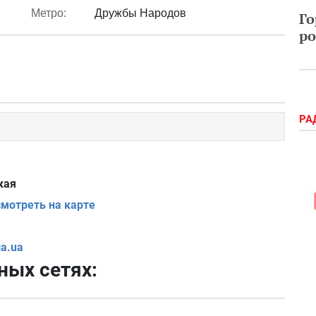
Метро:
Дружбы Народов
Го
ро
РА
кая
смотреть на карте
a.ua
ных сетях: