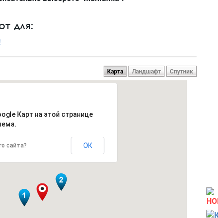
т для:
!
Карта
Ландшафт
Спутник
oogle Карт на этой странице
лема.
ОК
го сайта?
НО