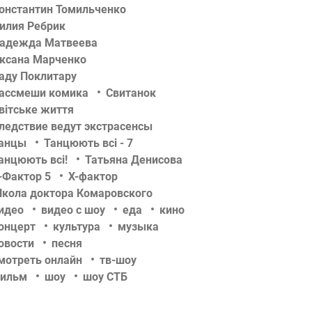
онстантин Томильченко
илия Ребрик
адежда Матвеева
ксана Марченко
аду Поклитару
ассмеши комика
Свитанок
вітське життя
ледствие ведут экстрасенсы
анцы
Танцюють всі - 7
анцюють всі!
Татьяна Денисова
-Фактор 5
Х-фактор
кола доктора Комаровского
идео
видео с шоу
еда
кино
онцерт
культура
музыка
овости
песня
мотреть онлайн
тв-шоу
ильм
шоу
шоу СТБ