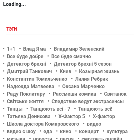
Loading...
ТЭГИ
1+1
Влад Яма
Владимир Зеленский
Все буде добре
Все буде смачно
Детектор брехні
Детектор брехні 5 сезон
Дмитрий Танкович
Киев
Козырная жизнь
Константин Томильченко
Лилия Ребрик
Надежда Матвеева
Оксана Марченко
Раду Поклитару
Рассмеши комика
Свитанок
Світське життя
Следствие ведут экстрасенсы
Танцы
Танцюють всі - 7
Танцюють всі!
Татьяна Денисова
Х-Фактор 5
Х-фактор
Школа доктора Комаровского
видео
видео с шоу
еда
кино
концерт
культура
музыка
новости
песня
смотреть онлайн