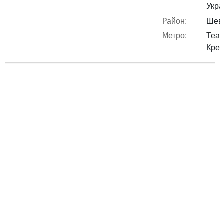
Укр
Район:
Шев
Метро:
Теа
Кре