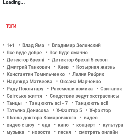
Loading...
ТЭГИ
1+1
Влад Яма
Владимир Зеленский
Все буде добре
Все буде смачно
Детектор брехні
Детектор брехні 5 сезон
Дмитрий Танкович
Киев
Козырная жизнь
Константин Томильченко
Лилия Ребрик
Надежда Матвеева
Оксана Марченко
Раду Поклитару
Рассмеши комика
Свитанок
Світське життя
Следствие ведут экстрасенсы
Танцы
Танцюють всі - 7
Танцюють всі!
Татьяна Денисова
Х-Фактор 5
Х-фактор
Школа доктора Комаровского
видео
видео с шоу
еда
кино
концерт
культура
музыка
новости
песня
смотреть онлайн