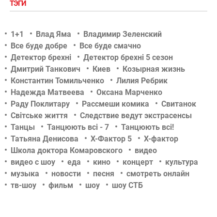
ТЭГИ
1+1
Влад Яма
Владимир Зеленский
Все буде добре
Все буде смачно
Детектор брехні
Детектор брехні 5 сезон
Дмитрий Танкович
Киев
Козырная жизнь
Константин Томильченко
Лилия Ребрик
Надежда Матвеева
Оксана Марченко
Раду Поклитару
Рассмеши комика
Свитанок
Світське життя
Следствие ведут экстрасенсы
Танцы
Танцюють всі - 7
Танцюють всі!
Татьяна Денисова
Х-Фактор 5
Х-фактор
Школа доктора Комаровского
видео
видео с шоу
еда
кино
концерт
культура
музыка
новости
песня
смотреть онлайн
тв-шоу
фильм
шоу
шоу СТБ