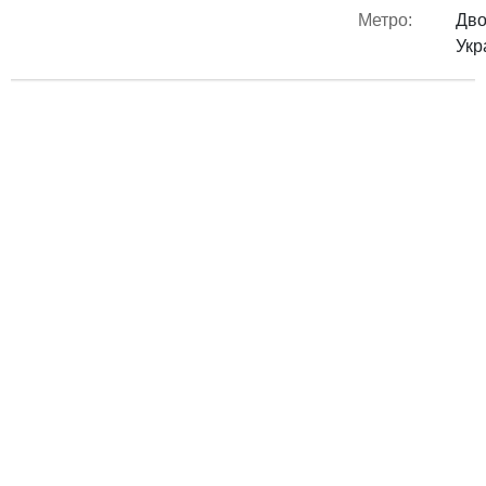
Метро:
Дво
Укр