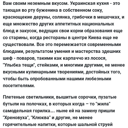
Вам своим неземным вкусом. Украинская кухня - это
тающая во рту буженина в собственном соку,
краснощекие деруны, солянка, грибочки в мешочках, и
еще множество других аппетитных национальных
блюд и закусок, ведущих свои корни образования еще
со старины, когда рестораны в центре Киева еще не
существовали. Все это перемежается современными
блюдами, результатом умения и мастерства здешних
шеф - поваров, такими как карпаччо из лосося,
"Улыбка тещи", стейками, и многими другими, не менее
вкусными кулинарными творениями, достойных того,
чтобы быть опробованными нашими любезными
посетителями.
Плетеные светильники, вышитые сорочки, пузатые
бутыли на полочках, в которых когда – то "жила"
самодельная горилка…. ныне ей на замену пришли
"Хреновуха", "Клюква" и другие, не менее
горячительные напитки, которые шальной струей