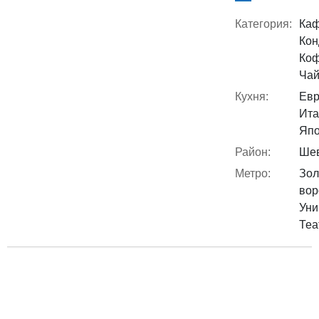
Категория:
Каф
Кон
Коф
Чай
Кухня:
Евр
Ита
Япо
Район:
Шев
Метро:
Зол
вор
Уни
Теа