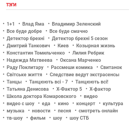
ТЭГИ
1+1
Влад Яма
Владимир Зеленский
Все буде добре
Все буде смачно
Детектор брехні
Детектор брехні 5 сезон
Дмитрий Танкович
Киев
Козырная жизнь
Константин Томильченко
Лилия Ребрик
Надежда Матвеева
Оксана Марченко
Раду Поклитару
Рассмеши комика
Свитанок
Світське життя
Следствие ведут экстрасенсы
Танцы
Танцюють всі - 7
Танцюють всі!
Татьяна Денисова
Х-Фактор 5
Х-фактор
Школа доктора Комаровского
видео
видео с шоу
еда
кино
концерт
культура
музыка
новости
песня
смотреть онлайн
тв-шоу
фильм
шоу
шоу СТБ