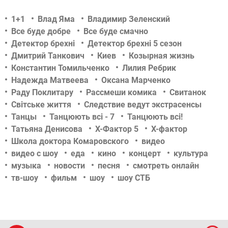
1+1
Влад Яма
Владимир Зеленский
Все буде добре
Все буде смачно
Детектор брехні
Детектор брехні 5 сезон
Дмитрий Танкович
Киев
Козырная жизнь
Константин Томильченко
Лилия Ребрик
Надежда Матвеева
Оксана Марченко
Раду Поклитару
Рассмеши комика
Свитанок
Світське життя
Следствие ведут экстрасенсы
Танцы
Танцюють всі - 7
Танцюють всі!
Татьяна Денисова
Х-Фактор 5
Х-фактор
Школа доктора Комаровского
видео
видео с шоу
еда
кино
концерт
культура
музыка
новости
песня
смотреть онлайн
тв-шоу
фильм
шоу
шоу СТБ