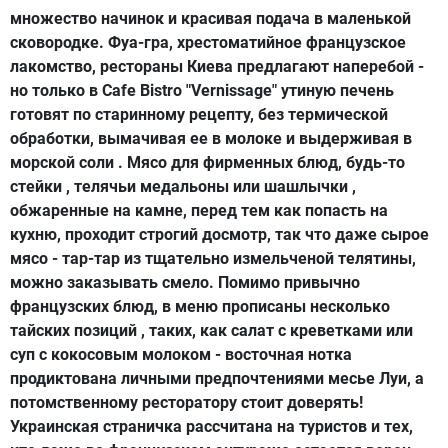
множество начинок и красивая подача в маленькой
сковородке. Фуа-гра, хрестоматийное французское
лакомство, рестораны Киева предлагают наперебой -
но только в Cafe Bistro "Vernissage" утиную печень
готовят по старинному рецепту, без термической
обработки, вымачивая ее в молоке и выдерживая в
морской соли . Мясо для фирменных блюд, будь-то
стейки , телячьи медальоны или шашлычки ,
обжаренные на камне, перед тем как попасть на
кухню, проходит строгий досмотр, так что даже сырое
мясо - тар-тар из тщательно измельченой телятины,
можно заказывать смело. Помимо привычно
французских блюд, в меню прописаны несколько
тайских позиций , таких, как салат с креветками или
суп с кокосовым молоком - восточная нотка
продиктована личными предпочтениями месье Луи, а
потомственному ресторатору стоит доверять!
Украинская страничка рассчитана на туристов и тех,