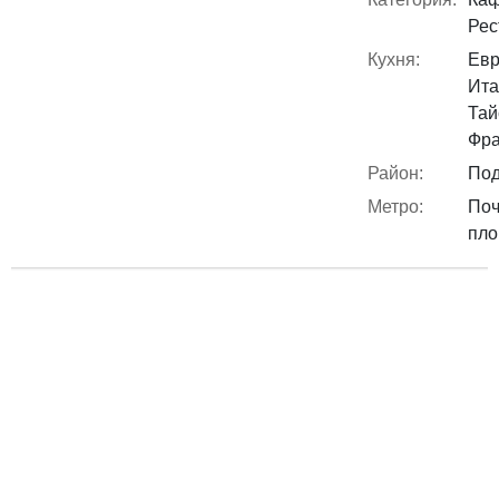
Рес
Кухня:
Евр
Ита
Тай
Фра
Район:
Под
Метро:
Поч
пл