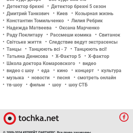
Детектор брехні
Детектор брехні 5 сезон
Дмитрий Танкович
Киев
Козырная жизнь
Константин Томильченко
Лилия Ребрик
Надежда Матвеева
Оксана Марченко
Раду Поклитару
Рассмеши комика
Свитанок
Світське життя
Следствие ведут экстрасенсы
Танцы
Танцюють всі - 7
Танцюють всі!
Татьяна Денисова
Х-Фактор 5
Х-фактор
Школа доктора Комаровского
видео
видео с шоу
еда
кино
концерт
культура
музыка
новости
песня
смотреть онлайн
тв-шоу
фильм
шоу
шоу СТБ
© 2009-2024 КЕПРЕЙТ ПАРТНЕРС. Все права защищены.