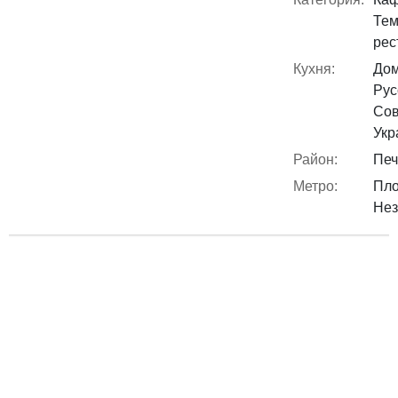
Тем
рес
Кухня:
Дом
Рус
Сов
Укр
Район:
Печ
Метро:
Пл
Нез