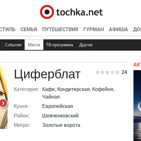
СТИЛЬ
СЕМЬЯ
ПУТЕШЕСТВИЯ
ГУРМАН
АФИША
ДО
События
Места
ТВ-программа
Другое
Куда пойти
Вечеринки
Точка контроля
Концерты
Рестораны
Интервью
Конкурсы
Кино
Эксклюзив
Видео
Спортивные
Кон
Ки
АК
Циферблат
24
Категория:
Кафе, Кондитерская, Кофейня,
Чайная
Кухня:
Европейская
Район:
Шевченковский
Метро:
Золотые ворота