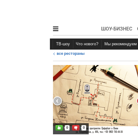
ШОУ-БИЗНЕС
ТВ-шоу
Что нового?
Мы рекомендуем
все рестораны
Новости афиши
Рецензии
0
0