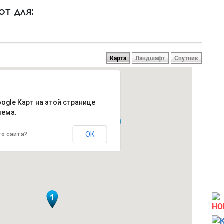
т для:
!
Карта
Ландшафт
Спутник
oogle Карт на этой странице
лема.
ОК
го сайта?
НО