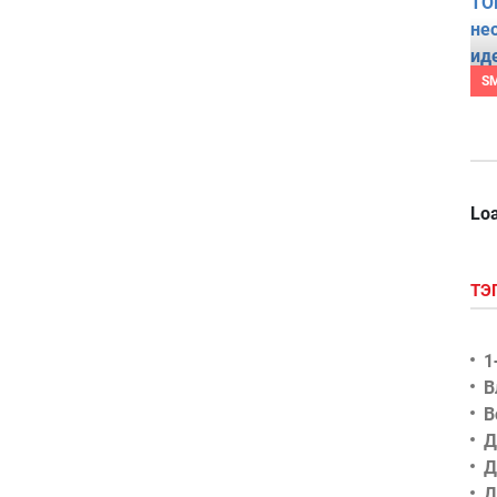
S
Loa
ТЭ
1
В
В
Д
Д
Д