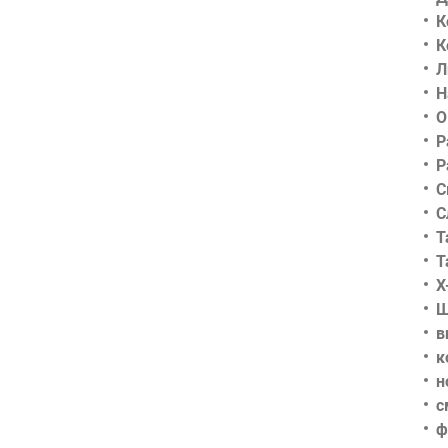
К
К
Л
Н
О
Р
Р
С
С
Т
Т
Х
Ш
в
к
н
с
ф