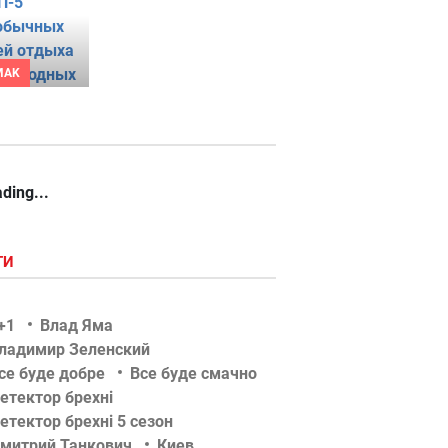
MAK
ding...
ГИ
+1
Влад Яма
ладимир Зеленский
се буде добре
Все буде смачно
етектор брехні
етектор брехні 5 сезон
митрий Танкович
Киев