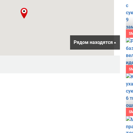
S
Рядом находятся
S
S