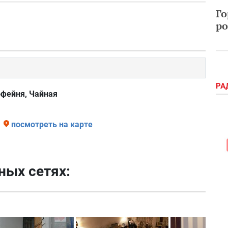
Го
ро
РА
офейня, Чайная
посмотреть на карте
ных сетях: