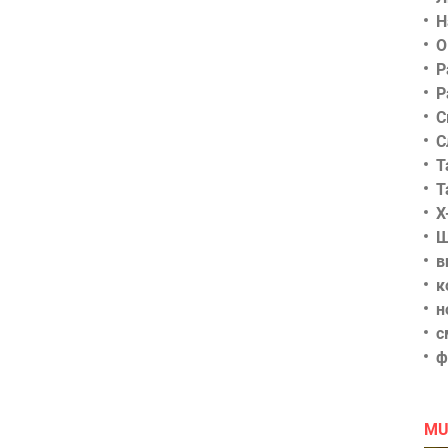
Н
О
Р
Р
С
С
Т
Т
Х
Ш
в
к
н
с
ф
MU