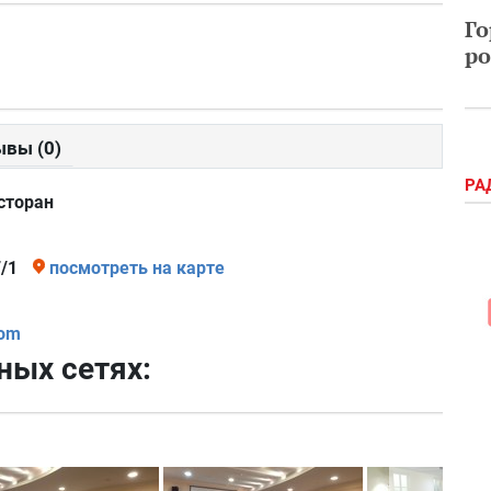
Го
ро
вы (0)
РА
сторан
/1
посмотреть на карте
com
ных сетях: