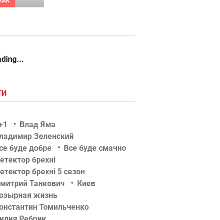
MAK
ding...
ГИ
+1
Влад Яма
ладимир Зеленский
се буде добре
Все буде смачно
етектор брехні
етектор брехні 5 сезон
митрий Танкович
Киев
озырная жизнь
онстантин Томильченко
илия Ребрик