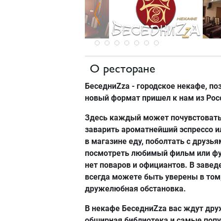
О ресторане
БеседниZza
- городское некафе, п
новый формат пришел к нам из Росс
Здесь каждый может почувстовать 
заварить ароматнейший эспрессо и
в магазине еду, поболтать с друзья
посмотреть любимый фильм или футб
нет поваров и официантов. В завед
всегда можете быть уверены в том,
дружелюбная обстановка.
В некафе
БеседниZza
вас ждут дру
обширная библиотека и самые поп