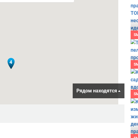
S
S
Рядом находятся
S