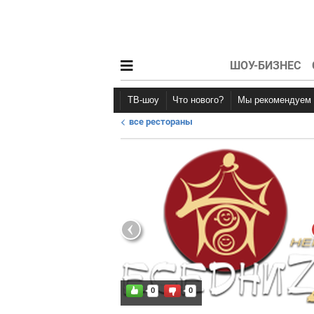
ШОУ-БИЗНЕС
ТВ-шоу
Что нового?
Мы рекомендуем
все рестораны
Новости афиши
Рецензии
0
0