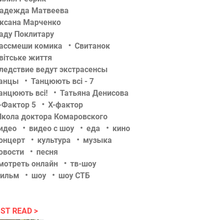
адежда Матвеева
ксана Марченко
аду Поклитару
ассмеши комика
Свитанок
вітське життя
ледствие ведут экстрасенсы
анцы
Танцюють всі - 7
анцюють всі!
Татьяна Денисова
-Фактор 5
Х-фактор
кола доктора Комаровского
идео
видео с шоу
еда
кино
онцерт
культура
музыка
овости
песня
мотреть онлайн
тв-шоу
ильм
шоу
шоу СТБ
ST READ