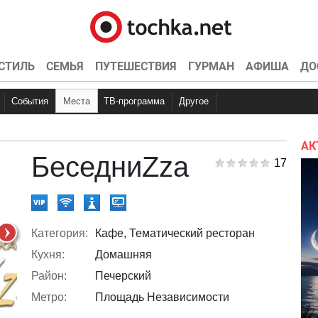
СТИЛЬ
СЕМЬЯ
ПУТЕШЕСТВИЯ
ГУРМАН
АФИША
ДО
События
Места
ТВ-программа
Другое
Куда пойти
Вечеринки
Точка контроля
Концерты
Рестораны
Интервью
Конкурсы
Кино
Эксклюзив
Видео
Спортивные
Кон
Ки
АК
БеседниZza
17
Категория:
Кафе, Тематический ресторан
Кухня:
Домашняя
Район:
Печерский
Метро:
Площадь Независимости