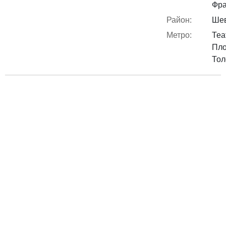
Фра
Район:
Шев
Метро:
Теа
Пло
Тол