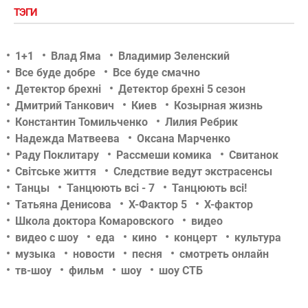
ТЭГИ
1+1
Влад Яма
Владимир Зеленский
Все буде добре
Все буде смачно
Детектор брехні
Детектор брехні 5 сезон
Дмитрий Танкович
Киев
Козырная жизнь
Константин Томильченко
Лилия Ребрик
Надежда Матвеева
Оксана Марченко
Раду Поклитару
Рассмеши комика
Свитанок
Світське життя
Следствие ведут экстрасенсы
Танцы
Танцюють всі - 7
Танцюють всі!
Татьяна Денисова
Х-Фактор 5
Х-фактор
Школа доктора Комаровского
видео
видео с шоу
еда
кино
концерт
культура
музыка
новости
песня
смотреть онлайн
тв-шоу
фильм
шоу
шоу СТБ