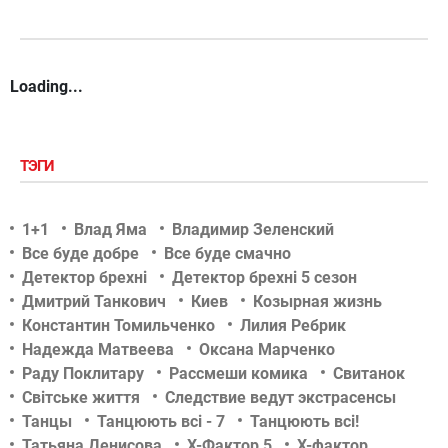
Loading...
ТЭГИ
1+1
Влад Яма
Владимир Зеленский
Все буде добре
Все буде смачно
Детектор брехні
Детектор брехні 5 сезон
Дмитрий Танкович
Киев
Козырная жизнь
Константин Томильченко
Лилия Ребрик
Надежда Матвеева
Оксана Марченко
Раду Поклитару
Рассмеши комика
Свитанок
Світське життя
Следствие ведут экстрасенсы
Танцы
Танцюють всі - 7
Танцюють всі!
Татьяна Денисова
Х-Фактор 5
Х-фактор