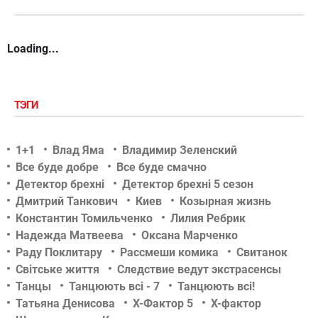
Loading...
ТЭГИ
1+1
Влад Яма
Владимир Зеленский
Все буде добре
Все буде смачно
Детектор брехні
Детектор брехні 5 сезон
Дмитрий Танкович
Киев
Козырная жизнь
Константин Томильченко
Лилия Ребрик
Надежда Матвеева
Оксана Марченко
Раду Поклитару
Рассмеши комика
Свитанок
Світське життя
Следствие ведут экстрасенсы
Танцы
Танцюють всі - 7
Танцюють всі!
Татьяна Денисова
Х-Фактор 5
Х-фактор