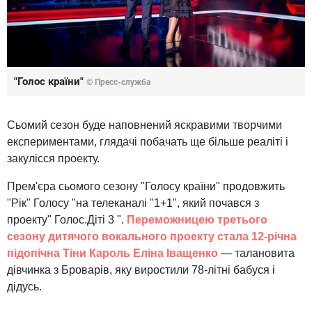
"Голос країни"
© Пресс-служба
Сьомий сезон буде наповнений яскравими творчими
експериментами, глядачі побачать ще більше реаліті і
закулісся проекту.
Прем'єра сьомого сезону "Голосу країни" продовжить
"Рік" Голосу "на телеканалі "1+1", який почався з
проекту" Голос.Діті 3 ".
Переможницею третього
сезону дитячого вокального проекту стала 12-річна
підопічна Тіни Кароль Еліна Іващенко
— талановита
дівчинка з Броварів, яку виростили 78-літні бабуся і
дідусь.