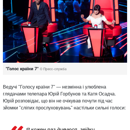
"Голос країни 7"
© Пресс-служба
Ведучі "Голосу країни 7" — незмінна і улюблена
глядачами телепара Юрій Горбунов та Катя Осадча.
Юрій розповідає, що він не очікував почути під час
зйомки "сліпих прослуховувань" настільки сильні голоси:
Я кожен раз дивуюся, звідки