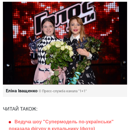
Еліна Іващенко
© Пресс-служба канала "1+1"
ЧИТАЙ ТАКОЖ:
Ведуча шоу "Супермодель по-українськи"
показала фігуру в купальнику (фото)