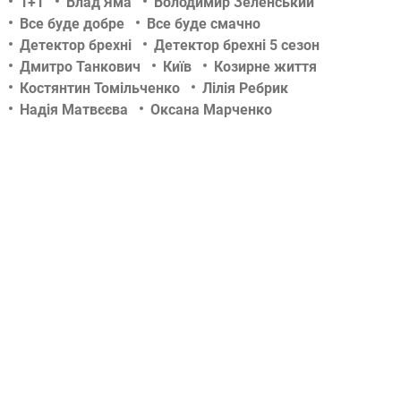
1+1
Влад Яма
Володимир Зеленський
Все буде добре
Все буде смачно
Детектор брехні
Детектор брехні 5 сезон
Дмитро Танкович
Київ
Козирне життя
Костянтин Томільченко
Лілія Ребрик
Надія Матвєєва
Оксана Марченко
Раду Поклітару
Розсміши коміка
Світанок
Світське життя
Следствие ведут экстрасенсы
Танцюють всі - 7
Танцюють всі!
Тетяна Денисова
Х-Фактор 5
Х-фактор
Школа доктора Комаровського
відео
відео з шоу
дивитися онлайн
концерт
культура
кіно
музика
новини
пісня
танці
тб-шоу
фільм
шоу
шоу СТБ
їжа