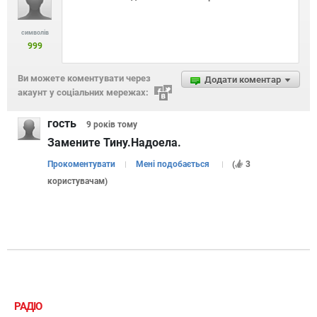
символів
999
Ви можете коментувати через
Додати коментар
акаунт у соціальних мережах:
гость
9 років
тому
Замените Тину.Надоела.
Прокоментувати
Мені подобається
(
3
користувачам
)
РАДІО