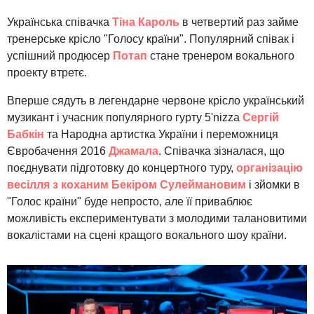
Українська співачка
Тіна Кароль
в четвертий раз займе
тренерське крісло "Голосу країни". Популярний співак і
успішний продюсер
Потап
стане тренером вокального
проекту втретє.
Вперше сядуть в легендарне червоне крісло український
музикант і учасник популярного гурту 5'nizza
Сергій
Бабкін
та Народна артистка України і переможниця
Євробачення 2016
Джамала
. Співачка зізналася, що
поєднувати підготовку до концертного туру,
організацію
весілля з коханим Бекіром Сулеймановим
і зйомки в
"Голос країни" буде непросто, але її приваблює
можливість експериментувати з молодими талановитими
вокалістами на сцені кращого вокального шоу країни.