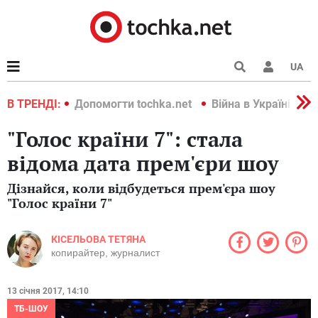
UA
країні 2022
В ТРЕНДІ:
Допомогти tochka.net
Війна в Україні 202
"Голос країни 7": стала
відома дата прем'єри шоу
Дізнайся, коли відбудеться прем'єра шоу
"Голос країни 7"
КІСЕЛЬОВА ТЕТЯНА
копирайтер, журналист
13 січня 2017, 14:10
ТБ-ШОУ