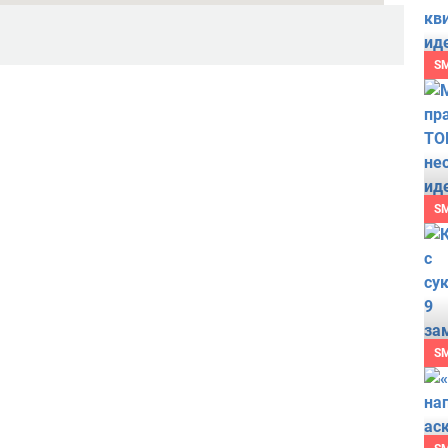
S
S
S