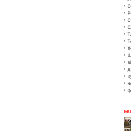
О
Р
С
С
Т
Т
Х
Ш
в
д
к
н
ф
MU