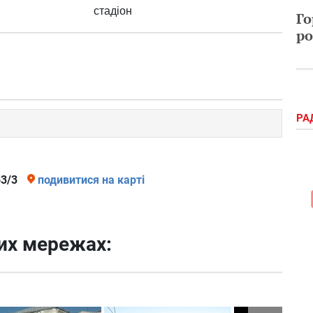
стадіон
Го
ро
РА
53/3
подивитися на карті
них мережах: