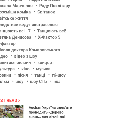
ксана Марченко
Раду Поклітару
озсміши коміка
Світанок
вітське життя
ледствие ведут экстрасенсы
анцюють всі - 7
Танцюють всі!
етяна Денисова
Х-Фактор 5
-фактор
кола доктора Комаровського
ідео
відео з шоу
ивитися онлайн
концерт
ультура
кіно
музика
овини
пісня
танці
тб-шоу
ільм
шоу
шоу СТБ
їжа
ST READ
Auchan Україна вдев'яте
проводить «Дерево
знань» для дітей, які