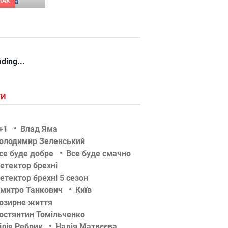
MAK
ding...
ГИ
+1
Влад Яма
олодимир Зеленський
се буде добре
Все буде смачно
етектор брехні
етектор брехні 5 сезон
митро Танкович
Київ
озирне життя
остянтин Томільченко
ілія Ребрик
Надія Матвєєва