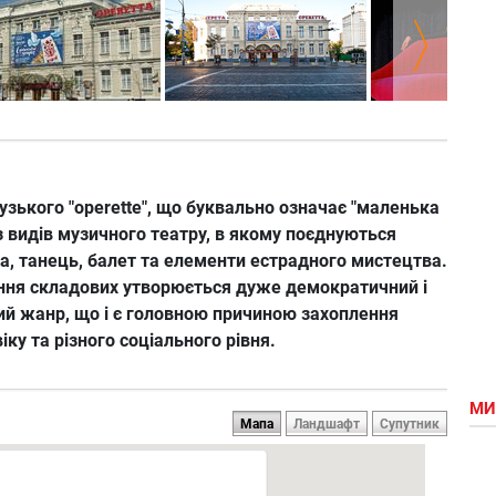
узького "operette", що буквально означає "маленька
з видів музичного театру, в якому поєднуються
а, танець, балет та елементи естрадного мистецтва.
ання складових утворюється дуже демократичний і
ий жанр, що і є головною причиною захоплення
ку та різного соціального рівня.
МИ
Мапа
Ландшафт
Супутник