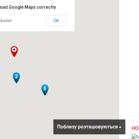
 load Google Maps correctly.
OK
ebsite?
Поблизу розташовуються
НО