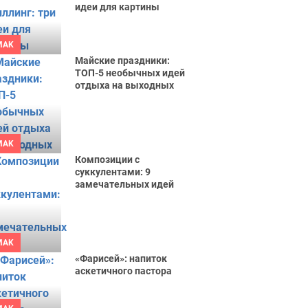
идеи для картины
MAK
Майские праздники:
ТОП-5 необычных идей
отдыха на выходных
MAK
Композиции с
суккулентами: 9
замечательных идей
MAK
«Фарисей»: напиток
аскетичного пастора