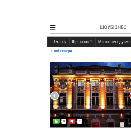
ШОУБІЗНЕС
ТБ-шоу
Що нового?
Ми рекомендуємо
всі театри
Новини афіші
Рецензії
0
0