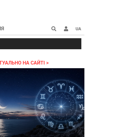
ЛЯ
UA
ії
атри
Звіти
Виставки
Квитки
ТУАЛЬНО НА САЙТІ