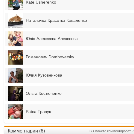
Kate Usherenko
Наталочка Красотка Коваленко
Юлія Алексєєва Алексєєва
Романович Dombovetsky
Юлия Кузовникова
Ольга Костюченко
Раїса Трачук
Комментарии (
6
)
Вы можете комментировать ч