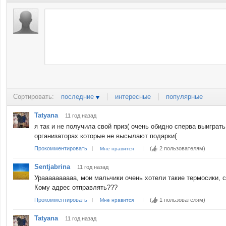
Сортировать:
последние
интересные
популярные
Tatyana
11 год назад
я так и не получила свой приз( очень обидно сперва выиграть
организаторах которые не высылают подарки(
Прокомментировать
(
2 пользователям
)
Мне нравится
Sentjabrina
11 год назад
Ураааааааааа, мои мальчики очень хотели такие термосики, 
Кому адрес отправлять???
Прокомментировать
(
1 пользователям
)
Мне нравится
Tatyana
11 год назад