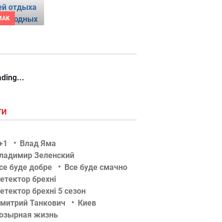
MAK
ding...
ГИ
+1
Влад Яма
ладимир Зеленский
се буде добре
Все буде смачно
етектор брехні
етектор брехні 5 сезон
митрий Танкович
Киев
озырная жизнь