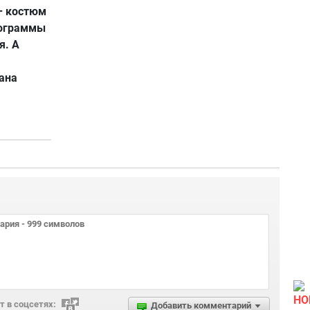
 – костюм
рограммы
я. А
ана
НО
 в соцсетях:
Добавить комментарий