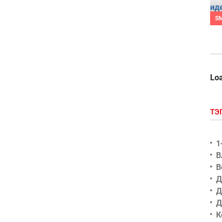
S
Loa
ТЭ
1
В
В
Д
Д
Д
К