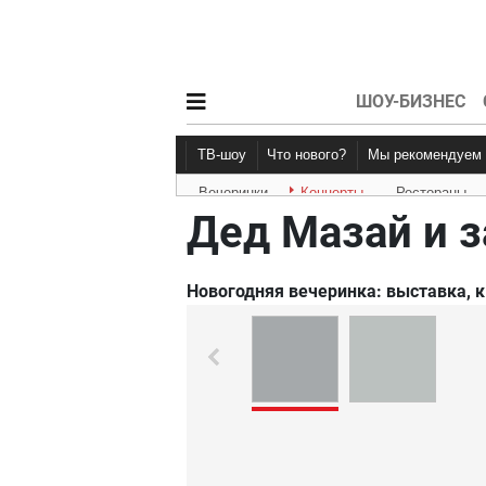
ШОУ-БИЗНЕС
ТВ-шоу
Что нового?
Мы рекомендуем
Вечеринки
Концерты
Рестораны
Новости афиши
Рецензии
Дед Мазай и 
Новогодняя вечеринка: выставка, к