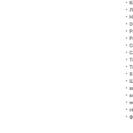
К
Л
Н
О
Р
Р
С
С
Т
Т
Х
Ш
в
к
н
с
ф