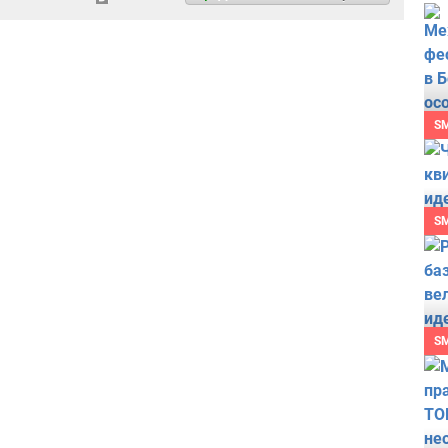
S
S
S