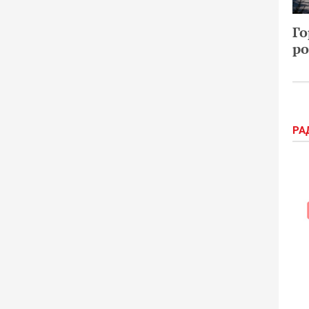
Го
ро
РА