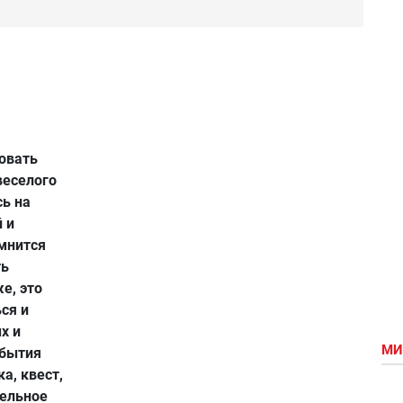
новать
веселого
ь на
 и
омнится
ть
е, это
ся и
х и
МИ
обытия
а, квест,
ельное