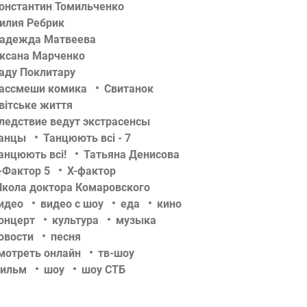
онстантин Томильченко
илия Ребрик
адежда Матвеева
ксана Марченко
аду Поклитару
ассмеши комика
Свитанок
вітське життя
ледствие ведут экстрасенсы
анцы
Танцюють всі - 7
анцюють всі!
Татьяна Денисова
-Фактор 5
Х-фактор
кола доктора Комаровского
идео
видео с шоу
еда
кино
онцерт
культура
музыка
овости
песня
мотреть онлайн
тв-шоу
ильм
шоу
шоу СТБ