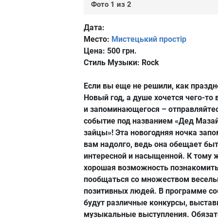
Фото 1 из 2
Дата:
Место:
Мистецький простір
Цена:
500 грн.
Стиль Музыки:
Rock
Если вы еще не решили, как празд
Новый год, а душе хочется чего-то 
и запоминающегося – отправляйтес
событие под названием «Дед Мазай
зайцы»! Эта новогодняя ночка зап
вам надолго, ведь она обещает бы
интересной и насыщенной. К тому ж
хорошая возможность познакомить
пообщаться со множеством веселы
позитивных людей. В программе с
будут различные конкурсы, выставк
музыкальные выступления. Обязат