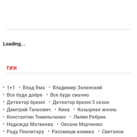
Loading...
ТЭГИ
1+1
Влад Яма
Владимир Зеленский
Все буде добре
Все буде смачно
Детектор брехні
Детектор брехні 5 сезон
Дмитрий Танкович
Киев
Козырная жизнь
Константин Томильченко
Лилия Ребрик
Надежда Матвеева
Оксана Марченко
Раду Поклитару
Рассмеши комика
Свитанок