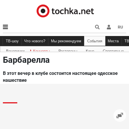
RU
ТВ-шоу
Что нового?
Мы рекомендуем
События
Места
Т
Вечеринки
Концерты
Рестораны
Кино
Спортивные
Новости афиши
Рецензии
Куда пойти
Точка 
Барбарелла
В этот вечер в клубе состоится настоящее одесское
нашествие