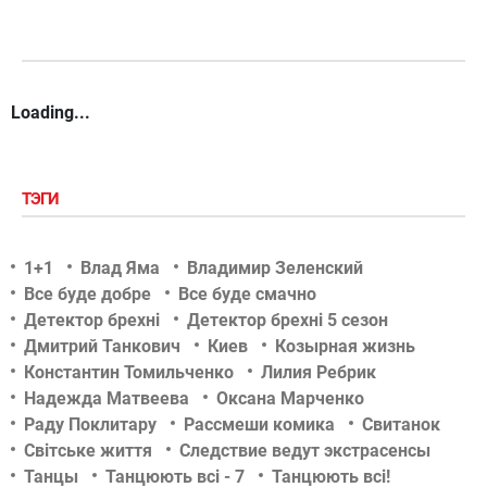
Loading...
ТЭГИ
1+1
Влад Яма
Владимир Зеленский
Все буде добре
Все буде смачно
Детектор брехні
Детектор брехні 5 сезон
Дмитрий Танкович
Киев
Козырная жизнь
Константин Томильченко
Лилия Ребрик
Надежда Матвеева
Оксана Марченко
Раду Поклитару
Рассмеши комика
Свитанок
Світське життя
Следствие ведут экстрасенсы
Танцы
Танцюють всі - 7
Танцюють всі!