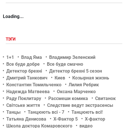
Loading...
ТЭГИ
1+1
Влад Яма
Владимир Зеленский
Все буде добре
Все буде смачно
Детектор брехні
Детектор брехні 5 сезон
Дмитрий Танкович
Киев
Козырная жизнь
Константин Томильченко
Лилия Ребрик
Надежда Матвеева
Оксана Марченко
Раду Поклитару
Рассмеши комика
Свитанок
Світське життя
Следствие ведут экстрасенсы
Танцы
Танцюють всі - 7
Танцюють всі!
Татьяна Денисова
Х-Фактор 5
Х-фактор
Школа доктора Комаровского
видео