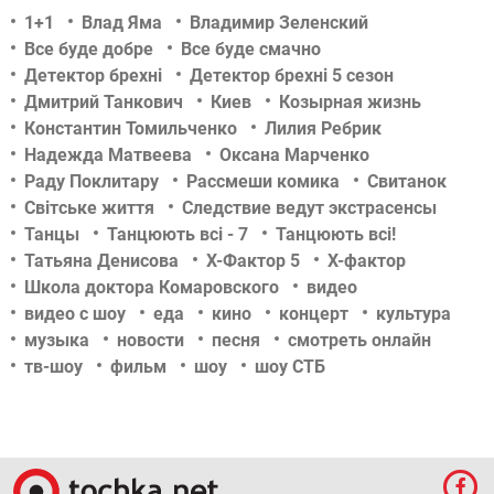
1+1
Влад Яма
Владимир Зеленский
Все буде добре
Все буде смачно
Детектор брехні
Детектор брехні 5 сезон
Дмитрий Танкович
Киев
Козырная жизнь
Константин Томильченко
Лилия Ребрик
Надежда Матвеева
Оксана Марченко
Раду Поклитару
Рассмеши комика
Свитанок
Світське життя
Следствие ведут экстрасенсы
Танцы
Танцюють всі - 7
Танцюють всі!
Татьяна Денисова
Х-Фактор 5
Х-фактор
Школа доктора Комаровского
видео
видео с шоу
еда
кино
концерт
культура
музыка
новости
песня
смотреть онлайн
тв-шоу
фильм
шоу
шоу СТБ