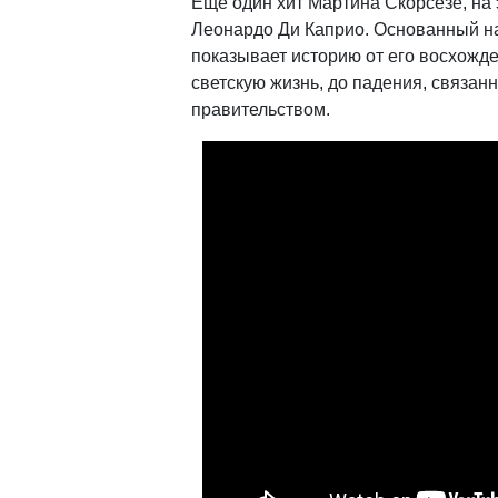
Еще один хит Мартина Скорсезе, на 
Леонардо Ди Каприо. Основанный н
показывает историю от его восхожд
светскую жизнь, до падения, связан
правительством.