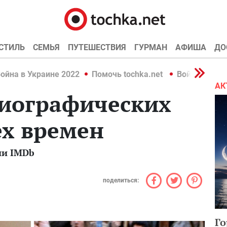
СТИЛЬ
СЕМЬЯ
ПУТЕШЕСТВИЯ
ГУРМАН
АФИША
ДО
ойна в Украине 2022
Помочь tochka.net
Война в Укр
АК
биографических
ех времен
ии IMDb
поделиться:
Го