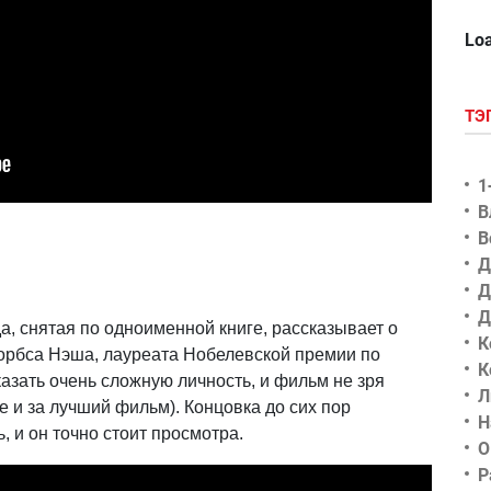
Loa
ТЭ
1
В
В
Д
Д
Д
, снятая по одноименной книге, рассказывает о
К
орбса Нэша, лауреата Нобелевской премии по
К
казать очень сложную личность, и фильм не зря
Л
е и за лучший фильм). Концовка до сих пор
Н
, и он точно стоит просмотра.
О
Р