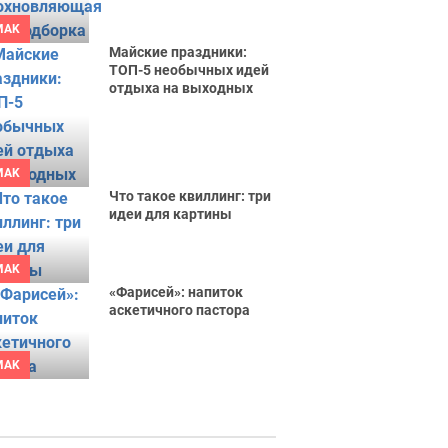
MAK
Майские праздники:
ТОП-5 необычных идей
отдыха на выходных
MAK
Что такое квиллинг: три
идеи для картины
MAK
«Фарисей»: напиток
аскетичного пастора
MAK