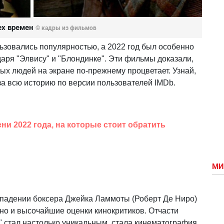
ех времен
© кадры из фильмов
зовались популярностью, а 2022 год был особенно
аря "Элвису" и "Блондинке". Эти фильмы доказали,
ных людей на экране по-прежнему процветает. Узнай,
за всю историю по версии пользователей IMDb.
и 2022 года, на которые стоит обратить
МИ
 падении боксера Джейка Ламмоты (Роберт Де Ниро)
 но и высочайшие оценки кинокритиков. Отчасти
" стал настолько уникальным, стала кинематография