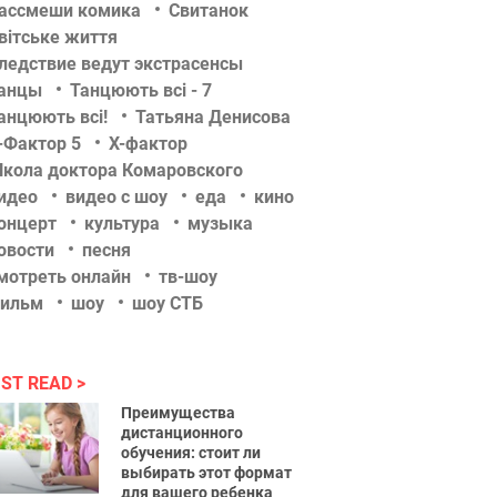
ассмеши комика
Свитанок
вітське життя
ледствие ведут экстрасенсы
анцы
Танцюють всі - 7
анцюють всі!
Татьяна Денисова
-Фактор 5
Х-фактор
кола доктора Комаровского
идео
видео с шоу
еда
кино
онцерт
культура
музыка
овости
песня
мотреть онлайн
тв-шоу
ильм
шоу
шоу СТБ
ST READ
Преимущества
дистанционного
обучения: стоит ли
выбирать этот формат
для вашего ребенка