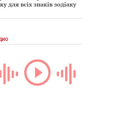
ку для всіх знаків зодіаку
ДИО