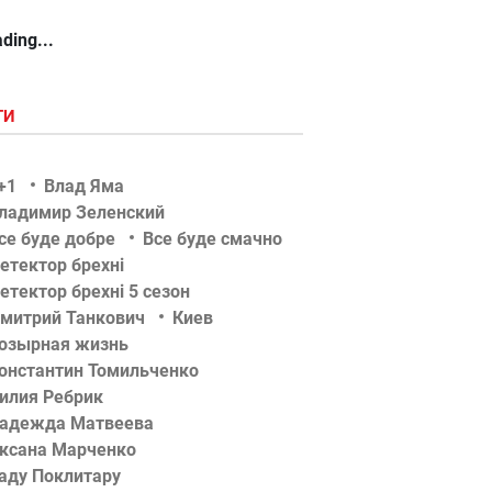
ding...
ГИ
+1
Влад Яма
ладимир Зеленский
се буде добре
Все буде смачно
етектор брехні
етектор брехні 5 сезон
митрий Танкович
Киев
озырная жизнь
онстантин Томильченко
илия Ребрик
адежда Матвеева
ксана Марченко
аду Поклитару