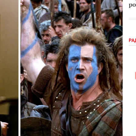
ро
РА