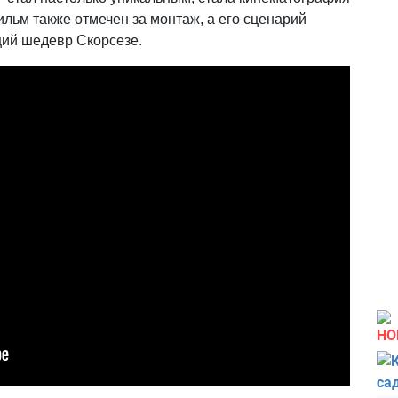
ильм также отмечен за монтаж, а его сценарий
щий шедевр Скорсезе.
НО