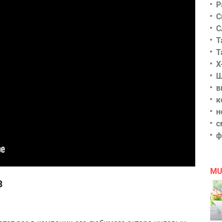
Р
С
С
Т
Т
Х
Ш
в
к
н
с
ф
MU
3