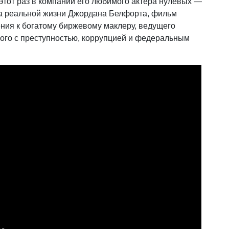
этот раз в компании его любимого актера нулевых —
а реальной жизни Джордана Белфорта, фильм
ения к богатому биржевому маклеру, ведущего
ного с преступностью, коррупцией и федеральным