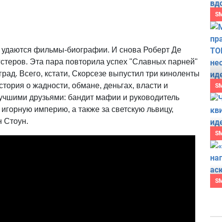
S
о удаются фильмы-биографии. И снова Роберт Де
гстеров. Эта пара повторила успех "Славных парней"
град. Всего, кстати, Скорсезе выпустил три киноленты
стория о жадности, обмане, деньгах, власти и
S
учшими друзьями: бандит мафии и руководитель
 игорную империю, а также за светскую львицу,
н Стоун.
S
S