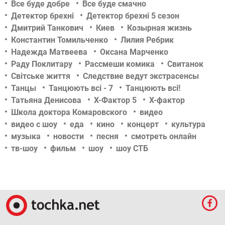
Все буде добре
Все буде смачно
Детектор брехні
Детектор брехні 5 сезон
Дмитрий Танкович
Киев
Козырная жизнь
Константин Томильченко
Лилия Ребрик
Надежда Матвеева
Оксана Марченко
Раду Поклитару
Рассмеши комика
Свитанок
Світське життя
Следствие ведут экстрасенсы
Танцы
Танцюють всі - 7
Танцюють всі!
Татьяна Денисова
Х-Фактор 5
Х-фактор
Школа доктора Комаровского
видео
видео с шоу
еда
кино
концерт
культура
музыка
новости
песня
смотреть онлайн
тв-шоу
фильм
шоу
шоу СТБ