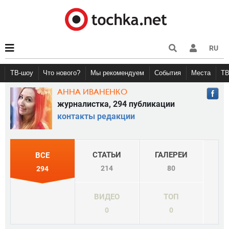
RU
ТВ-шоу
Что нового?
Мы рекомендуем
События
Места
Т
АННА ИВАНЕНКО
Новости афиши
Рецензии
Куда пойти
Вечеринки
Точка 
Конце
журналистка, 294 публикации
контакты редакции
СТАТЬИ
ГАЛЕРЕИ
ВСЕ
214
80
294
ВИДЕО
ТОП
0
0